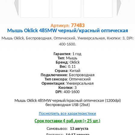
Артикул:
77483
Мышь Oklick 485MW черный/красный оптическая
Мышь Oklick, Беспроводная, Оптический, Универсальная, Кнопки: 3, DPI:
400-1600.
Гарантия
: 1 год
Тип
: Мышь
Бренд
: Oklick
Вес
: 0.11
Страна
: Китай
Подключение
: Беспроводная
Тип сенсора
: Оптический
Ориентация
: Универсальная
Кнопки
: 3
DPI
: 400-1600
Мышь Oklick 485MW черный/красный оптическая (1200dpi)
беспроводная USB (2but)
Посмотреть все характеристики
Срок поставки 4 раб.дня (> 25 шт.)
Самовывоз:
13 августа