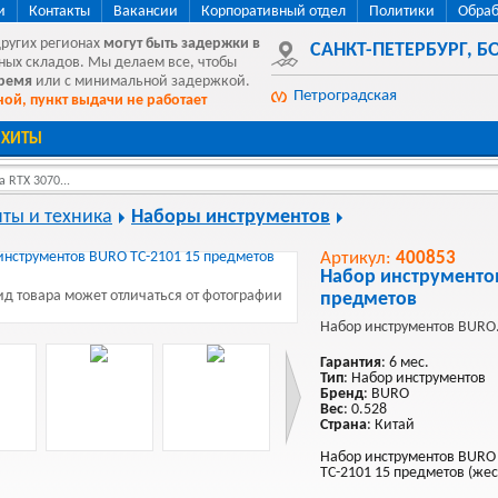
и
Контакты
Вакансии
Корпоративный отдел
Политики
Обраб
других регионах
могут быть
задержки в
САНКТ-ПЕТЕРБУРГ
,
БО
ных складов. Мы делаем все, чтобы
время
или с минимальной задержкой.
Петроградская
ой, пункт выдачи не работает
ХИТЫ
 RTX 3070...
ты и техника
Наборы инструментов
Артикул:
400853
Набор инструментов
д товара может отличаться от фотографии
предметов
Набор инструментов BURO
Гарантия
: 6 мес.
Тип
: Набор инструментов
Бренд
: BURO
Вес
: 0.528
Страна
: Китай
Набор инструментов BURO 
TC-2101 15 предметов (жес