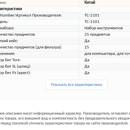
ана:
Китай
актеристики
tNumber/Артикул Производителя:
TC-2101
ель:
TC-2101
 набора:
Набор инструментов
ичество предметов:
25 предметов
ткий кейс:
Да
ичество предметов (для фильтра):
25
начение:
для компьютера, для то
ор бит Torx:
Да
ор бит SL (шлиц):
Да
р бит Pz (крест):
Да
Показать все характеристики
ое описание носит информационный характер. Производитель оставляет з
ки товара, его внешний вид и комплектность без предварительного уведо
перед покупкой уточнить характеристики товара на сайте производителя.