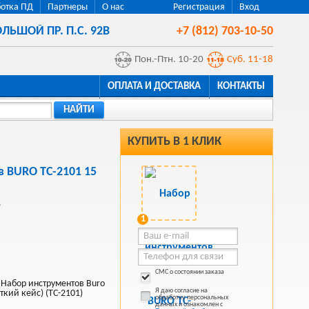
отка ПД
Партнеры
О нас
Регистрация
Вход
ЛЬШОЙ ПР. П.С. 92В
+7 (812) 703-10-50
Пон.-Птн. 10-20
Суб. 11-18
ОПЛАТА И ДОСТАВКА
КОНТАКТЫ
НАЙТИ
КУПИТЬ В 1 КЛИК
 BURO TC-2101 15
.
1
СМС о состоянии заказа
Набор инструментов Buro
Я даю согласие на
ткий кейс) (TC-2101)
обработку персональных
данных и ознакомлен с