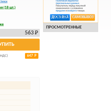
Политикой обработки
стики
персональных данных
.
Покупатель перед покупкой
я (18 шт.)
ознакомился с условиями
продажи
и
возврата
товара.
ДОСТАВКА
САМОВЫВОЗ
ке
ПРОСМОТРЕННЫЕ
563 Р
УПИТЬ
 НДС)
647 Р