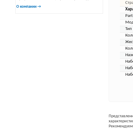
Стр
О компании →
Хар
Par
Мод
Тип
Кол
Жес
Кол
Наз
Наб
Наб
Набо
Представленн
характеристи
Рекомендуем 