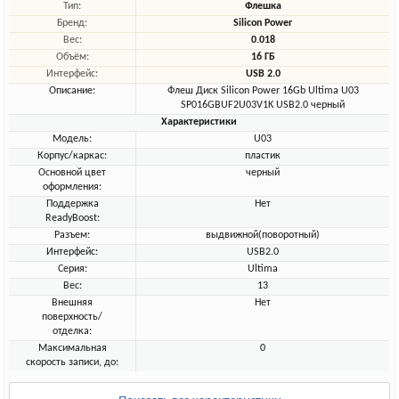
Тип:
Флешка
Бренд:
Silicon Power
Вес:
0.018
Объём:
16 ГБ
Интерфейс:
USB 2.0
Описание:
Флеш Диск Silicon Power 16Gb Ultima U03
SP016GBUF2U03V1K USB2.0 черный
Характеристики
Модель:
U03
Корпус/каркас:
пластик
Основной цвет
черный
оформления:
Поддержка
Нет
ReadyBoost:
Разъем:
выдвижной(поворотный)
Интерфейс:
USB2.0
Серия:
Ultima
Вес:
13
Внешняя
Нет
поверхность/
отделка:
Максимальная
0
скорость записи, до: