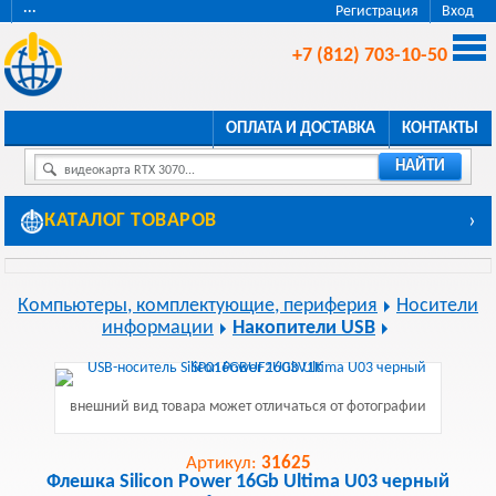
···
Регистрация
Вход
+7 (812) 703-10-50
ОПЛАТА И ДОСТАВКА
КОНТАКТЫ
НАЙТИ
видеокарта RTX 3070...
КАТАЛОГ ТОВАРОВ
›
Компьютеры, комплектующие, периферия
Носители
информации
Накопители USB
внешний вид товара может отличаться от фотографии
Артикул:
31625
Флешка Silicon Power 16Gb Ultima U03 черный