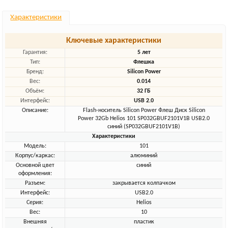
Характеристики
Ключевые характеристики
Гарантия:
5 лет
Тип:
Флешка
Бренд:
Silicon Power
Вес:
0.014
Объём:
32 ГБ
Интерфейс:
USB 2.0
Описание:
Flash-носитель Silicon Power Флеш Диск Silicon
Power 32Gb Helios 101 SP032GBUF2101V1B USB2.0
синий (SP032GBUF2101V1B)
Характеристики
Модель:
101
Корпус/каркас:
алюминий
Основной цвет
синий
оформления:
Разъем:
закрывается колпачком
Интерфейс:
USB2.0
Серия:
Helios
Вес:
10
Внешняя
пластик