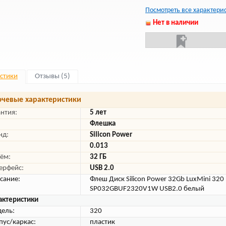
Посмотреть все характери
Нет в наличии
стики
Отзывы (5)
чевые характеристики
антия:
5 лет
Флешка
нд:
Silicon Power
0.013
ём:
32 ГБ
ерфейс:
USB 2.0
сание:
Флеш Диск Silicon Power 32Gb LuxMini 320
SP032GBUF2320V1W USB2.0 белый
актеристики
ель:
320
пус/каркас:
пластик