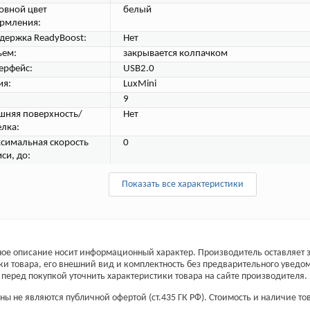
овной цвет
белый
рмления:
держка ReadyBoost:
Нет
ъем:
закрывается колпачком
ерфейс:
USB2.0
ия:
LuxMini
9
шняя поверхность/
Нет
елка:
симальная скорость
0
си, до:
Показать все характеристики
ое описание носит информационный характер. Производитель оставляет з
ки товара, его внешний вид и комплектность без предварительного уведо
перед покупкой уточнить характеристики товара на сайте производителя.
ы не являются публичной офертой (ст.435 ГК РФ). Стоимость и наличие тов