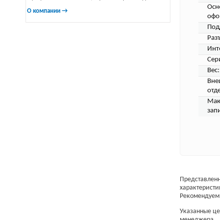
Осн
О компании →
офо
Под
Раз
Инт
Сер
Вес:
Вне
отд
Мак
запи
Представленн
характеристи
Рекомендуем 
Указанные цен
менеджера.