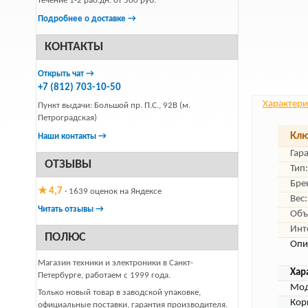
течение 1-2 раб.дн. от 500 руб.
Подробнее о доставке →
КОНТАКТЫ
Открыть чат →
+7 (812) 703-10-50
Характери
Пункт выдачи: Большой пр. П.С., 92В (м.
Петроградская)
Клю
Наши контакты →
Гар
ОТЗЫВЫ
Тип:
Бре
★ 4,7
· 1639 оценок на Яндексе
Вес:
Читать отзывы →
Объ
Инт
ПОЛЮС
Опи
Магазин техники и электроники в Санкт-
Хар
Петербурге, работаем с 1999 года.
Мод
Только новый товар в заводской упаковке,
Кор
официальные поставки, гарантия производителя.