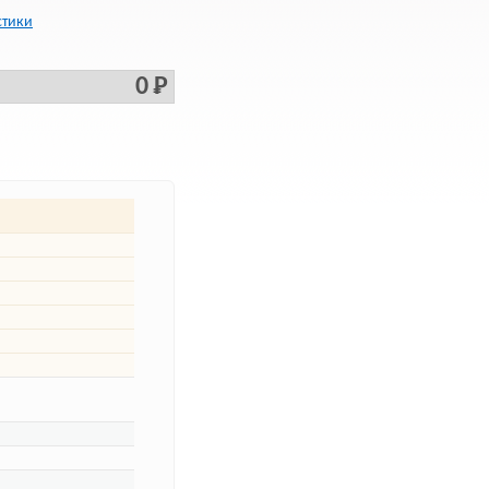
стики
0 Р