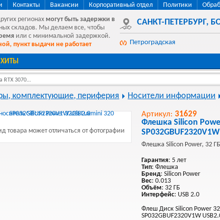
и
Контакты
Вакансии
Корпоративный отдел
Политики
Обраб
других регионах
могут быть
задержки в
САНКТ-ПЕТЕРБУРГ
,
БО
ных складов. Мы делаем все, чтобы
время
или с минимальной задержкой.
Петроградская
ой, пункт выдачи не работает
ХИТЫ
 RTX 3070...
ы, комплектующие, периферия
Носители информации
Артикул:
31629
Флешка Silicon Powe
д товара может отличаться от фотографии
SP032GBUF2320V1W 
Флешка Silicon Power, 32 ГБ
Гарантия
: 5 лет
Тип
: Флешка
Бренд
: Silicon Power
Вес
: 0.013
Объём
: 32 ГБ
Интерфейс
: USB 2.0
Флеш Диск Silicon Power 3
SP032GBUF2320V1W USB2.