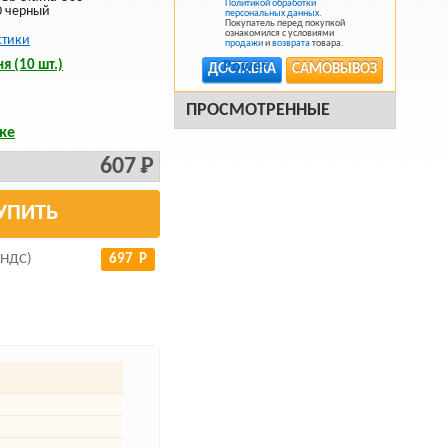
Политикой обработки
0 черный
персональных данных
.
Покупатель перед покупкой
ознакомился с условиями
стики
продажи
и
возврата
товара.
я (10 шт.)
ДОСТАВКА
САМОВЫВОЗ
ПРОСМОТРЕННЫЕ
ке
607 Р
УПИТЬ
 НДС)
697 Р