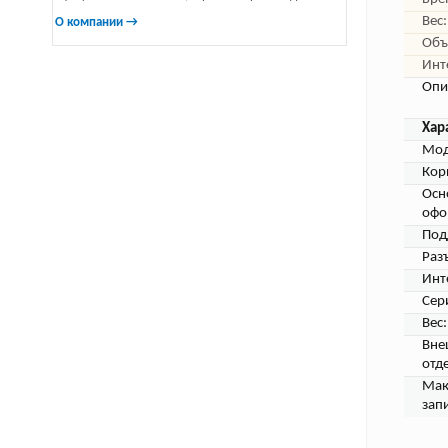
Вес:
О компании →
Объ
Инт
Опи
Хар
Мод
Кор
Осн
офо
Под
Раз
Инт
Сер
Вес:
Вне
отд
Мак
запи