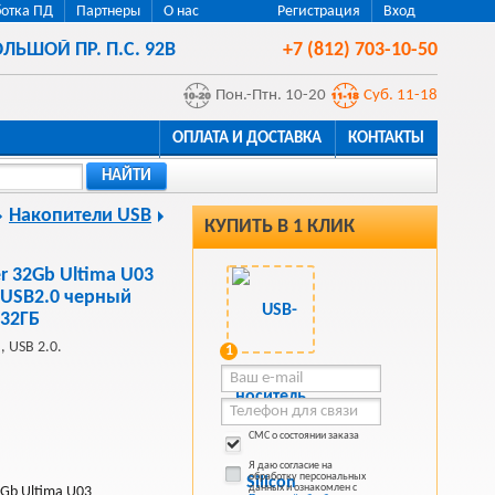
отка ПД
Партнеры
О нас
Регистрация
Вход
ЛЬШОЙ ПР. П.С. 92В
+7 (812) 703-10-50
Пон.-Птн. 10-20
Суб. 11-18
ОПЛАТА И ДОСТАВКА
КОНТАКТЫ
НАЙТИ
Накопители USB
КУПИТЬ В 1 КЛИК
r 32Gb Ultima U03
USB2.0 черный
32ГБ
, USB 2.0.
1
СМС о состоянии заказа
Я даю согласие на
обработку персональных
данных и ознакомлен с
2Gb Ultima U03