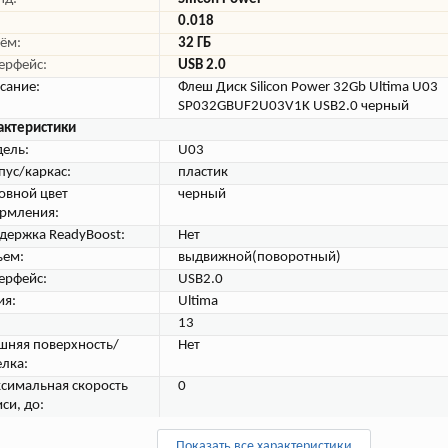
0.018
ём:
32 ГБ
ерфейс:
USB 2.0
сание:
Флеш Диск Silicon Power 32Gb Ultima U03
SP032GBUF2U03V1K USB2.0 черный
актеристики
ель:
U03
пус/каркас:
пластик
овной цвет
черный
рмления:
держка ReadyBoost:
Нет
ъем:
выдвижной(поворотный)
ерфейс:
USB2.0
ия:
Ultima
13
шняя поверхность/
Нет
елка:
симальная скорость
0
си, до:
Показать все характеристики