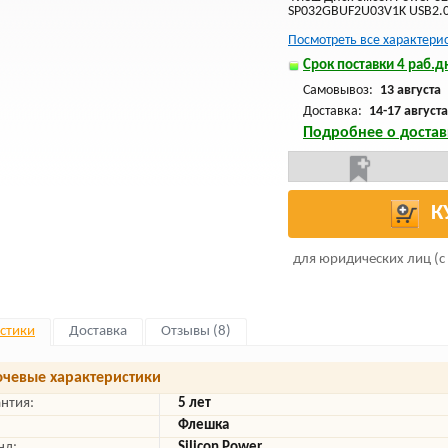
SP032GBUF2U03V1K USB2.
Посмотреть все характери
Срок поставки 4 раб.дн
Самовывоз:
13 августа
Доставка:
14-17 августа
Подробнее о достав
К
для юридических лиц (с
стики
Доставка
Отзывы (8)
чевые характеристики
антия:
5 лет
Флешка
нд:
Silicon Power