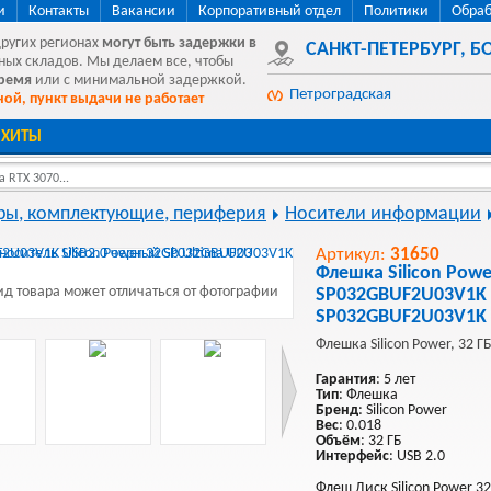
и
Контакты
Вакансии
Корпоративный отдел
Политики
Обраб
других регионах
могут быть
задержки в
САНКТ-ПЕТЕРБУРГ
,
БО
ных складов. Мы делаем все, чтобы
время
или с минимальной задержкой.
Петроградская
ой, пункт выдачи не работает
ХИТЫ
 RTX 3070...
ы, комплектующие, периферия
Носители информации
Артикул:
31650
Флешка Silicon Powe
д товара может отличаться от фотографии
SP032GBUF2U03V1K 
SP032GBUF2U03V1K 
Флешка Silicon Power, 32 ГБ
Гарантия
: 5 лет
Тип
: Флешка
Бренд
: Silicon Power
Вес
: 0.018
Объём
: 32 ГБ
Интерфейс
: USB 2.0
Флеш Диск Silicon Power 3