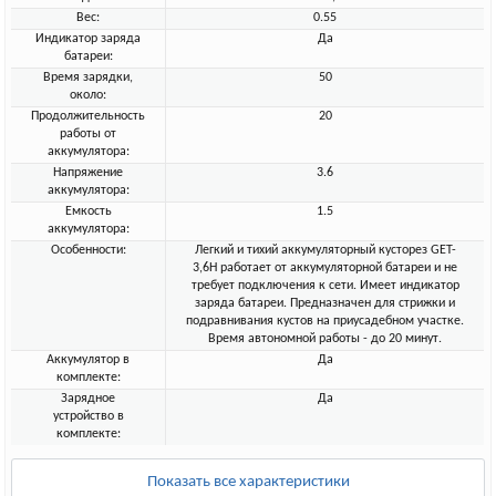
Вес:
0.55
Индикатор заряда
Да
батареи:
Время зарядки,
50
около:
Продолжительность
20
работы от
аккумулятора:
Напряжение
3.6
аккумулятора:
Емкость
1.5
аккумулятора:
Особенности:
Легкий и тихий аккумуляторный кусторез GET-
3,6H работает от аккумуляторной батареи и не
требует подключения к сети. Имеет индикатор
заряда батареи. Предназначен для стрижки и
подравнивания кустов на приусадебном участке.
Время автономной работы - до 20 минут.
Аккумулятор в
Да
комплекте:
Зарядное
Да
устройство в
комплекте:
Показать все характеристики