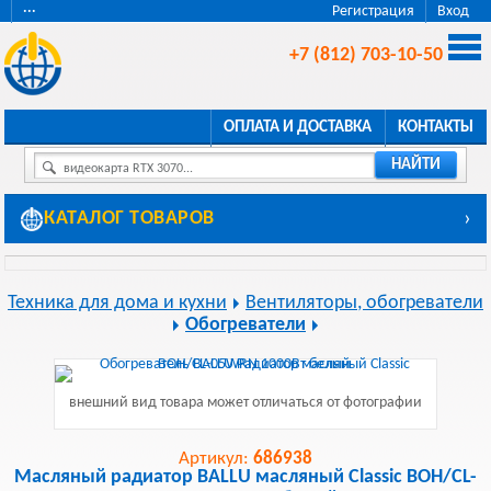
···
Регистрация
Вход
+7 (812) 703-10-50
ОПЛАТА И ДОСТАВКА
КОНТАКТЫ
НАЙТИ
видеокарта RTX 3070...
КАТАЛОГ ТОВАРОВ
›
Техника для дома и кухни
Вентиляторы, обогреватели
Обогреватели
внешний вид товара может отличаться от фотографии
Артикул:
686938
Масляный радиатор BALLU масляный Classic BOH/CL-