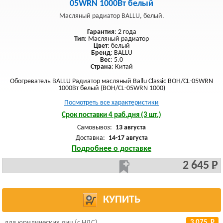
05WRN 1000Вт белый
Масляный радиатор BALLU, белый.
Гарантия
: 2 года
Тип
: Масляный радиатор
Цвет
: белый
Бренд
: BALLU
Вес
: 5.0
Страна
: Китай
Обогреватель BALLU Радиатор масляный Ballu Classic BOH/CL-05WRN
1000Вт белый (BOH/CL-05WRN 1000)
Посмотреть все характеристики
Срок поставки 4 раб.дня (3 шт.)
Самовывоз:
13 августа
Доставка:
14-17 августа
Подробнее о доставке
2 645 Р
КУПИТЬ
для юридических лиц (с НДС)
3 075 Р