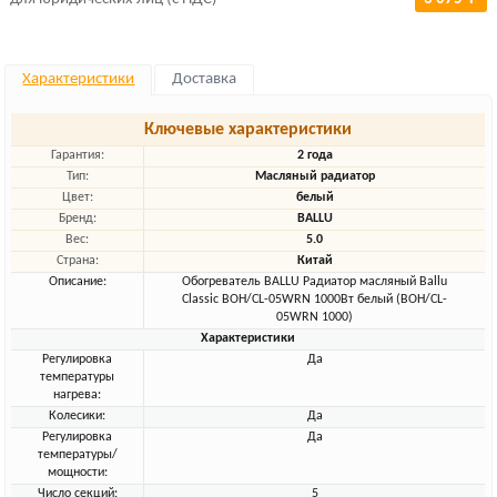
Характеристики
Доставка
Ключевые характеристики
Гарантия:
2 года
Тип:
Масляный радиатор
Цвет:
белый
Бренд:
BALLU
Вес:
5.0
Страна:
Китай
Описание:
Обогреватель BALLU Радиатор масляный Ballu
Classic BOH/CL-05WRN 1000Вт белый (BOH/CL-
05WRN 1000)
Характеристики
Регулировка
Да
температуры
нагрева:
Колесики:
Да
Регулировка
Да
температуры/
мощности:
Число секций:
5