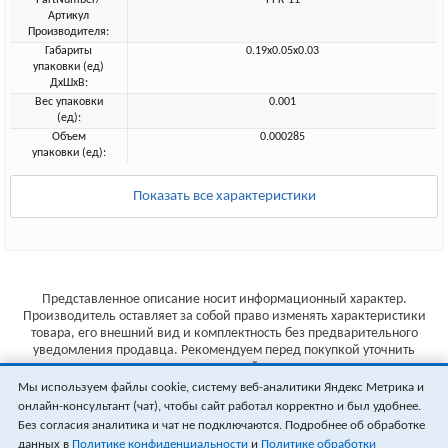
PartNumber/
PPK-11
Артикул
Производителя:
Габариты
0.19x0.05x0.03
упаковки (ед)
ДхШхВ:
Вес упаковки
0.001
(ед):
Объем
0.000285
упаковки (ед):
Показать все характеристики
Представленное описание носит информационный характер.
Производитель оставляет за собой право изменять характеристики
товара, его внешний вид и комплектность без предварительного
уведомления продавца. Рекомендуем перед покупкой уточнить
характеристики товара на сайте производителя.
Мы используем файлы cookie, систему веб-аналитики Яндекс Метрика и
Указанные цены не являются публичной офертой (ст.435 ГК РФ).
онлайн-консультант (чат), чтобы сайт работал корректно и был удобнее.
Стоимость и наличие товара уточняйте у менеджера.
Без согласия аналитика и чат не подключаются. Подробнее об обработке
данных в
Политике конфиденциальности
и
Политике обработки