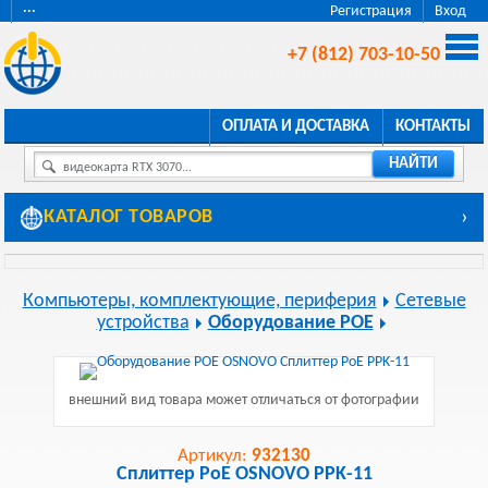
···
Регистрация
Вход
+7 (812) 703-10-50
ОПЛАТА И ДОСТАВКА
КОНТАКТЫ
НАЙТИ
видеокарта RTX 3070...
КАТАЛОГ ТОВАРОВ
›
Компьютеры, комплектующие, периферия
Сетевые
устройства
Оборудование POE
внешний вид товара может отличаться от фотографии
Артикул:
932130
Сплиттер PoE OSNOVO PPK-11