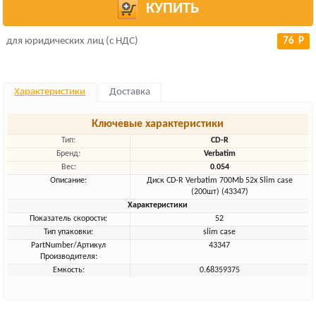
КУПИТЬ
для юридических лиц (с НДС)
76 Р
Характеристики
Доставка
Ключевые характеристики
Тип:
CD-R
Бренд:
Verbatim
Вес:
0.054
Описание:
Диск CD-R Verbatim 700Mb 52x Slim case
(200шт) (43347)
Характеристики
Показатель скорости:
52
Тип упаковки:
slim case
PartNumber/Артикул
43347
Производителя:
Емкость:
0.68359375