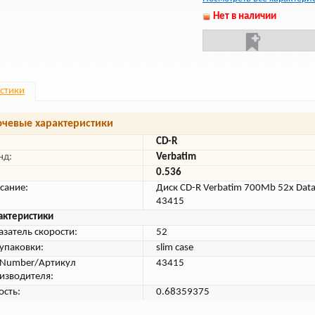
Нет в наличии
стики
чевые характеристики
CD-R
нд:
Verbatim
0.536
сание:
Диск CD-R Verbatim 700Mb 52x DataLi
43415
актеристики
азатель скорости:
52
 упаковки:
slim case
tNumber/Артикул
43415
изводителя:
ость:
0.68359375