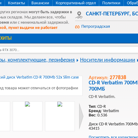
и
Контакты
Вакансии
Корпоративный отдел
Политики
Обраб
других регионах
могут быть
задержки в
САНКТ-ПЕТЕРБУРГ
,
БО
ных складов. Мы делаем все, чтобы
время
или с минимальной задержкой.
Петроградская
ой, пункт выдачи не работает
ХИТЫ
 RTX 3070...
ы, комплектующие, периферия
Носители информации
Артикул:
277838
CD-R Verbatim 700Mb
д товара может отличаться от фотографии
700МБ
CD-R Verbatim.
Тип
: CD-R
Бренд
: Verbatim
Вес
: 0.536
Диск CD-R Verbatim 700Mb 5
43415
Посмотреть все характери