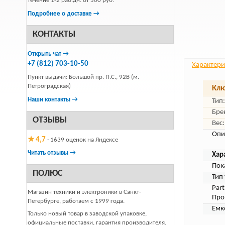
течение 1-2 раб.дн. от 500 руб.
Подробнее о доставке →
КОНТАКТЫ
Открыть чат →
+7 (812) 703-10-50
Характери
Пункт выдачи: Большой пр. П.С., 92В (м.
Петроградская)
Клю
Наши контакты →
Тип:
Бре
ОТЗЫВЫ
Вес:
Опи
★ 4,7
· 1639 оценок на Яндексе
Читать отзывы →
Хар
Пок
ПОЛЮС
Тип
Par
Магазин техники и электроники в Санкт-
Про
Петербурге, работаем с 1999 года.
Емк
Только новый товар в заводской упаковке,
официальные поставки, гарантия производителя.