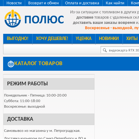
Новости
Возврат и обмен
Оплата и доставка
Как найти
Кон
Из-за ситуации с топливом в других 
доставке
товаров с удаленных ск
доставить ваши заказы вовремя
и
Воскресенье - выходной, пу
ВЫГОДНО!
ХОЧУ ДЕШЕВЛЕ!
УЦЕНКА
НОВИНКИ
ХИТЫ
видеокарта RTX 307
КАТАЛОГ ТОВАРОВ
РЕЖИМ РАБОТЫ
Понедельник - Пятница: 10:00-20:00
Суббота: 11:00-18:00
Воскресенье: выходной
ДОСТАВКА
Самовывоз из магазина у м. Петроградская.
Доставка курьером по Санкт-Петербургу и ЛО в