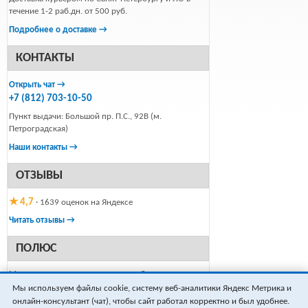
течение 1-2 раб.дн. от 500 руб.
Подробнее о доставке →
КОНТАКТЫ
Открыть чат →
+7 (812) 703-10-50
Пункт выдачи: Большой пр. П.С., 92В (м.
Петроградская)
Наши контакты →
ОТЗЫВЫ
★ 4,7
· 1639 оценок на Яндексе
Читать отзывы →
ПОЛЮС
Магазин техники и электроники в Санкт-
Петербурге, работаем с 1999 года.
Мы используем файлы cookie, систему веб-аналитики Яндекс Метрика и
онлайн-консультант (чат), чтобы сайт работал корректно и был удобнее.
Только новый товар в заводской упаковке,