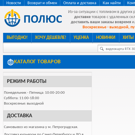
Новости
Возврат и обмен
Оплата и доставка
Как найти
Кон
Из-за ситуации с топливом в других 
доставке
товаров с удаленных ск
доставить ваши заказы вовремя
и
Воскресенье - выходной, пу
ВЫГОДНО!
ХОЧУ ДЕШЕВЛЕ!
УЦЕНКА
НОВИНКИ
ХИТЫ
видеокарта RTX 307
КАТАЛОГ ТОВАРОВ
РЕЖИМ РАБОТЫ
Понедельник - Пятница: 10:00-20:00
Суббота: 11:00-18:00
Воскресенье: выходной
ДОСТАВКА
Самовывоз из магазина у м. Петроградская.
Доставка курьером по Санкт-Петербургу и ЛО в