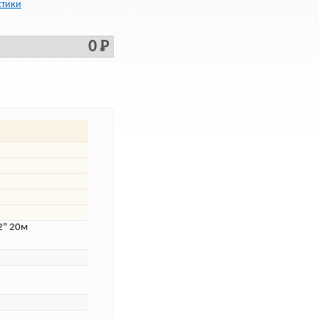
стики
0 Р
2" 20м