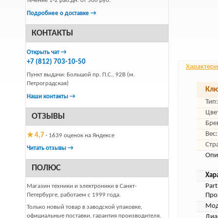
течение 1-2 раб.дн. от 500 руб.
Подробнее о доставке →
КОНТАКТЫ
Открыть чат →
+7 (812) 703-10-50
Характери
Пункт выдачи: Большой пр. П.С., 92В (м.
Петроградская)
Клю
Наши контакты →
Тип:
Цве
ОТЗЫВЫ
Бре
Вес:
★ 4,7
· 1639 оценок на Яндексе
Стр
Читать отзывы →
Опи
ПОЛЮС
Хар
Par
Магазин техники и электроники в Санкт-
Петербурге, работаем с 1999 года.
Про
Мод
Только новый товар в заводской упаковке,
официальные поставки, гарантия производителя.
Диа