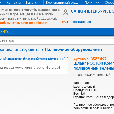
и
Контакты
Вакансии
Корпоративный отдел
Политики
Обраб
других регионах
могут быть
задержки в
САНКТ-ПЕТЕРБУРГ
,
БО
ных складов. Мы делаем все, чтобы
время
или с минимальной задержкой.
Петроградская
ой, пункт выдачи не работает
ХИТЫ
 RTX 3070...
ехника, инструменты
Поливочное оборудование
Артикул:
3585497
Шланг РОСТОК Комп
д товара может отличаться от фотографии
поливочный зелены
Шланг РОСТОК, зеленый.
Тип
: Шланг
Цвет
: зеленый
Бренд
: РОСТОК
Вес
: 3.0
Страна
: Российская Феде
Поливочное оборудование
поливочный зеленый/черны