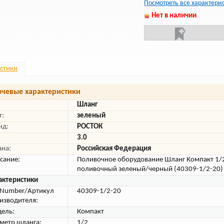
Посмотреть все характери
Нет в наличии
стики
чевые характеристики
Шланг
т:
зеленый
нд:
РОСТОК
3.0
ана:
Российская Федерация
сание:
Поливочное оборудование Шланг Компакт 1/
поливочный зеленый/черный (40309-1/2-20)
актеристики
tNumber/Артикул
40309-1/2-20
изводителя:
ель:
Компакт
метр шланга:
1/2