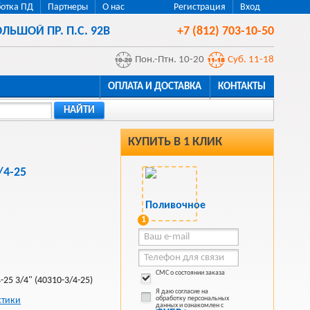
отка ПД
Партнеры
О нас
Регистрация
Вход
ЛЬШОЙ ПР. П.С. 92В
+7 (812) 703-10-50
Пон.-Птн. 10-20
Суб. 11-18
ОПЛАТА И ДОСТАВКА
КОНТАКТЫ
НАЙТИ
КУПИТЬ В 1 КЛИК
/4-25
1
СМС о состоянии заказа
25 3/4" (40310-3/4-25)
Я даю согласие на
обработку персональных
стики
данных и ознакомлен с