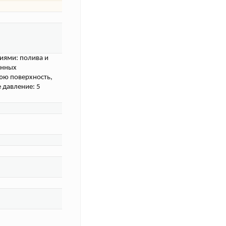
иями: полива и
енных
юю поверхность,
 давление: 5