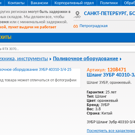
и
Контакты
Вакансии
Корпоративный отдел
Политики
Обраб
других регионах
могут быть
задержки в
САНКТ-ПЕТЕРБУРГ
,
БО
ных складов. Мы делаем все, чтобы
время
или с минимальной задержкой.
Петроградская
ой, пункт выдачи не работает
ХИТЫ
 RTX 3070...
ехника, инструменты
Поливочное оборудование
Артикул:
1208471
Шланг ЗУБР 40310-3
д товара может отличаться от фотографии
Шланг ЗУБР, оранжевый.
Гарантия
: 25 лет
Тип
: Шланг
Цвет
: оранжевый
Бренд
: ЗУБР
Вес
: 3.8
Страна
: Китай
ЗУБР Шланг Зубр 40310-3/4-
Посмотреть все характери