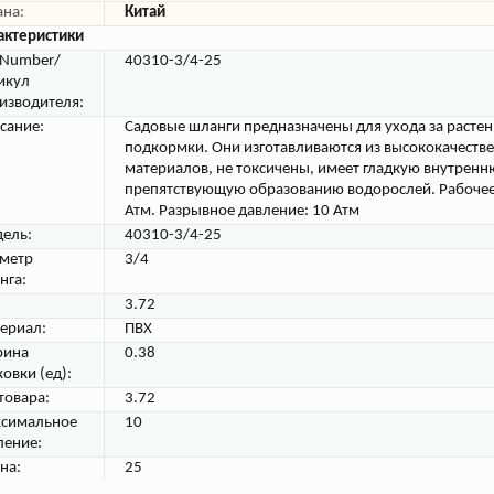
ана:
Китай
актеристики
tNumber/
40310-3/4-25
икул
изводителя:
сание:
Садовые шланги предназначены для ухода за растен
подкормки. Они изготавливаются из высококачеств
материалов, не токсичены, имеет гладкую внутренн
препятствующую образованию водорослей. Рабочее
Атм. Разрывное давление: 10 Атм
ель:
40310-3/4-25
метр
3/4
нга:
3.72
ериал:
ПВХ
ина
0.38
овки (ед):
товара:
3.72
симальное
10
ление:
на:
25