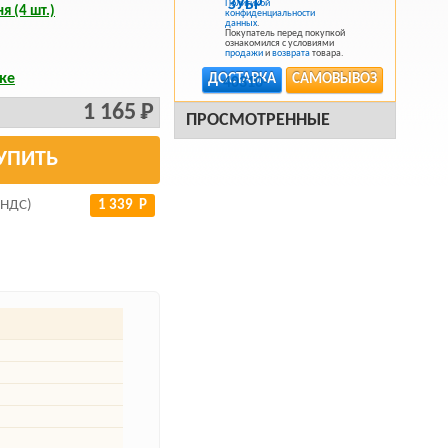
Политикой
я (4 шт.)
конфиденциальности
данных
.
Покупатель перед покупкой
ознакомился с условиями
продажи
и
возврата
товара.
ке
ДОСТАВКА
САМОВЫВОЗ
1 165 Р
ПРОСМОТРЕННЫЕ
УПИТЬ
 НДС)
1 339 Р