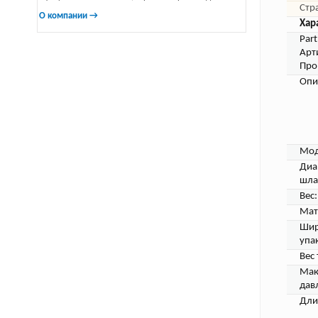
Стр
О компании →
Хар
Par
Арт
Про
Опи
Мод
Диа
шла
Вес:
Мат
Шир
упак
Вес 
Мак
дав
Дли