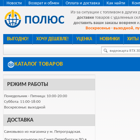
Новости
Возврат и обмен
Оплата и доставка
Как найти
Кон
Из-за ситуации с топливом в других 
доставке
товаров с удаленных ск
доставить ваши заказы вовремя
и
Воскресенье - выходной, пу
ВЫГОДНО!
ХОЧУ ДЕШЕВЛЕ!
УЦЕНКА
НОВИНКИ
ХИТЫ
видеокарта RTX 307
КАТАЛОГ ТОВАРОВ
РЕЖИМ РАБОТЫ
Понедельник - Пятница: 10:00-20:00
Суббота: 11:00-18:00
Воскресенье: выходной
ДОСТАВКА
Самовывоз из магазина у м. Петроградская.
Доставка курьером по Санкт-Петербургу и ЛО в