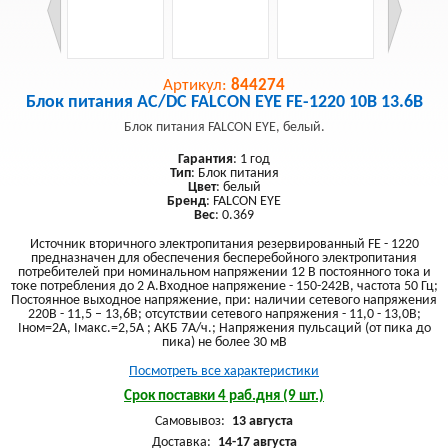
Артикул:
844274
Блок питания AC/DC FALCON EYE FE-1220 10В 13.6В
Блок питания FALCON EYE, белый.
Гарантия
: 1 год
Тип
: Блок питания
Цвет
: белый
Бренд
: FALCON EYE
Вес
: 0.369
Источник вторичного электропитания резервированный FE - 1220
предназначен для обеспечения бесперебойного электропитания
потребителей при номинальном напряжении 12 В постоянного тока и
токе потребления до 2 А.Входное напряжение - 150-242В, частота 50 Гц;
Постоянное выходное напряжение, при: наличии сетевого напряжения
220В - 11,5 – 13,6В; отсутствии сетевого напряжения - 11,0 - 13,0В;
Iном=2А, Iмакс.=2,5А ; АКБ 7А/ч.; Напряжения пульсаций (от пика до
пика) не более 30 мВ
Посмотреть все характеристики
Срок поставки 4 раб.дня (9 шт.)
Самовывоз:
13 августа
Доставка:
14-17 августа