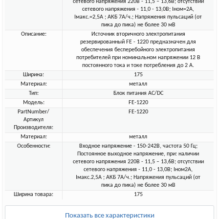
сетевого напряжения 220В - 11,5 – 13,6В; отсутствии
сетевого напряжения - 11,0 - 13,0В; Iном=2А,
Iмакс.=2,5А ; АКБ 7А/ч.; Напряжения пульсаций (от
пика до пика) не более 30 мВ
Описание:
Источник вторичного электропитания
резервированный FE - 1220 предназначен для
обеспечения бесперебойного электропитания
потребителей при номинальном напряжении 12 В
постоянного тока и токе потребления до 2 А.
Ширина:
175
Материал:
металл
Тип:
Блок питания AC/DC
Модель:
FE-1220
PartNumber/
FE-1220
Артикул
Производителя:
Материал:
металл
Особенности:
Входное напряжение - 150-242В, частота 50 Гц;
Постоянное выходное напряжение, при: наличии
сетевого напряжения 220В - 11,5 – 13,6В; отсутствии
сетевого напряжения - 11,0 - 13,0В; Iном2А,
Iмакс.2,5А ; АКБ 7А/ч.; Напряжения пульсаций (от
пика до пика) не более 30 мВ
Ширина товара:
175
Показать все характеристики