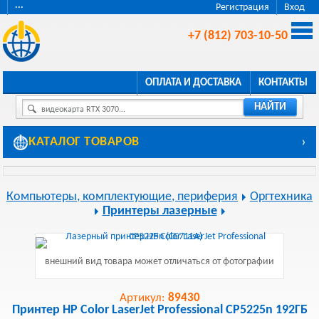
···
Регистрация
Вход
+7 (812) 703-10-50
ОПЛАТА И ДОСТАВКА
КОНТАКТЫ
НАЙТИ
видеокарта RTX 3070...
КАТАЛОГ ТОВАРОВ
›
Компьютеры, комплектующие, периферия
Оргтехника
Принтеры лазерные
внешний вид товара может отличаться от фотографии
Артикул:
89430
Принтер HP Color LaserJet Professional CP5225n 192ГБ