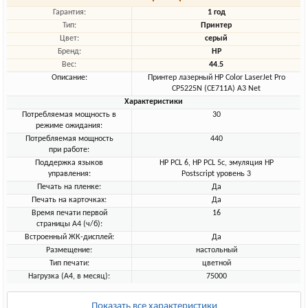
Гарантия:
1 год
Тип:
Принтер
Цвет:
серый
Бренд:
HP
Вес:
44.5
Описание:
Принтер лазерный HP Color LaserJet Pro
CP5225N (CE711A) A3 Net
Характеристики
Потребляемая мощность в
30
режиме ожидания:
Потребляемая мощность
440
при работе:
Поддержка языков
HP PCL 6, HP PCL 5c, эмуляция HP
управления:
Postscript уровень 3
Печать на пленке:
Да
Печать на карточках:
Да
Время печати первой
16
страницы А4 (ч/б):
Встроенный ЖК-дисплей:
Да
Размещение:
настольный
Тип печати:
цветной
Нагрузка (А4, в месяц):
75000
Показать все характеристики