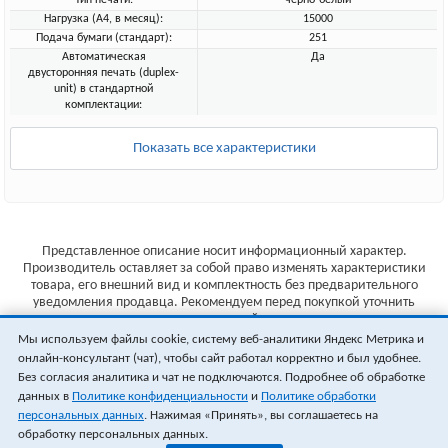
Тип печати:
черно-белый
Нагрузка (А4, в месяц):
15000
Подача бумаги (стандарт):
251
Автоматическая
Да
двусторонняя печать (duplex-
unit) в стандартной
комплектации:
Показать все характеристики
Представленное описание носит информационный характер.
Производитель оставляет за собой право изменять характеристики
товара, его внешний вид и комплектность без предварительного
уведомления продавца. Рекомендуем перед покупкой уточнить
характеристики товара на сайте производителя.
Мы используем файлы cookie, систему веб-аналитики Яндекс Метрика и
Указанные цены не являются публичной офертой (ст.435 ГК РФ).
онлайн-консультант (чат), чтобы сайт работал корректно и был удобнее.
Стоимость и наличие товара уточняйте у менеджера.
Без согласия аналитика и чат не подключаются. Подробнее об обработке
данных в
Политике конфиденциальности
и
Политике обработки
персональных данных
. Нажимая «Принять», вы соглашаетесь на
обработку персональных данных.