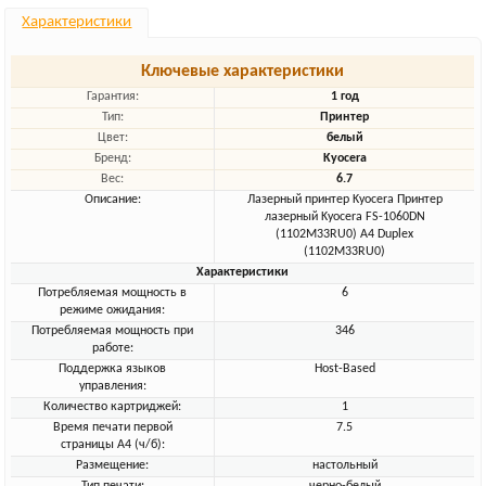
Характеристики
Ключевые характеристики
Гарантия:
1 год
Тип:
Принтер
Цвет:
белый
Бренд:
Kyocera
Вес:
6.7
Описание:
Лазерный принтер Kyocera Принтер
лазерный Kyocera FS-1060DN
(1102M33RU0) A4 Duplex
(1102M33RU0)
Характеристики
Потребляемая мощность в
6
режиме ожидания:
Потребляемая мощность при
346
работе:
Поддержка языков
Host-Based
управления:
Количество картриджей:
1
Время печати первой
7.5
страницы А4 (ч/б):
Размещение:
настольный