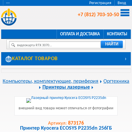
···
Регистрация
Вход
+7 (812) 703-10-50
ОПЛАТА И ДОСТАВКА
КОНТАКТЫ
НАЙТИ
видеокарта RTX 3070...
КАТАЛОГ ТОВАРОВ
›
Компьютеры, комплектующие, периферия
Оргтехника
Принтеры лазерные
внешний вид товара может отличаться от фотографии
Артикул:
873176
Принтер Kyocera ECOSYS P2235dn 256ГБ