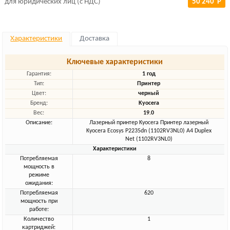
для юридических лиц (с НДС)
50 240 Р
Характеристики
Доставка
Ключевые характеристики
Гарантия:
1 год
Тип:
Принтер
Цвет:
черный
Бренд:
Kyocera
Вес:
19.0
Описание:
Лазерный принтер Kyocera Принтер лазерный
Kyocera Ecosys P2235dn (1102RV3NL0) A4 Duplex
Net (1102RV3NL0)
Характеристики
Потребляемая
8
мощность в
режиме
ожидания:
Потребляемая
620
мощность при
работе:
Количество
1
картриджей: