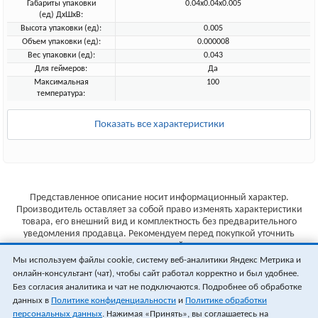
Габариты упаковки
0.04x0.04x0.005
(ед) ДхШхВ:
Высота упаковки (ед):
0.005
Объем упаковки (ед):
0.000008
Вес упаковки (ед):
0.043
Для геймеров:
Да
Максимальная
100
температура:
Показать все характеристики
Представленное описание носит информационный характер.
Производитель оставляет за собой право изменять характеристики
товара, его внешний вид и комплектность без предварительного
уведомления продавца. Рекомендуем перед покупкой уточнить
характеристики товара на сайте производителя.
Мы используем файлы cookie, систему веб-аналитики Яндекс Метрика и
Указанные цены не являются публичной офертой (ст.435 ГК РФ).
онлайн-консультант (чат), чтобы сайт работал корректно и был удобнее.
Стоимость и наличие товара уточняйте у менеджера.
Без согласия аналитика и чат не подключаются. Подробнее об обработке
данных в
Политике конфиденциальности
и
Политике обработки
персональных данных
. Нажимая «Принять», вы соглашаетесь на