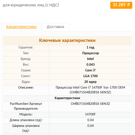
для юридических лиц (с НДС)
35 289 Р
Характеристики
Доставка
Ключевые характеристики
Гарантия:
1 год
Тип:
Процессор
Бренд:
Intel
Вес:
0.043
Серия:
Core i7
Сокет:
LGA 1700
Ядра:
20 ядер
Описание:
Процессор Intel Core i7 14700F Soc-1700 OEM
(CM8071504820816 SRN3Z)
Характеристики
PartNumber/Артикул
CM8071504820816 SRN3Z
Производителя:
Модель:
14700F
Длина упаковки (ед):
0.04
Ширина упаковки
0.04
(ед):