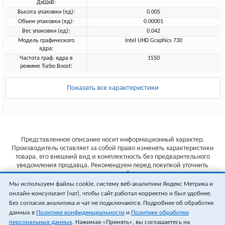
ДхШхВ:
Высота упаковки (ед):
0.005
Объем упаковки (ед):
0.00001
Вес упаковки (ед):
0.042
Модель графического
Intel UHD Graphics 730
ядра:
Частота граф. ядра в
1550
режиме Turbo Boost:
Показать все характеристики
Представленное описание носит информационный характер.
Производитель оставляет за собой право изменять характеристики
товара, его внешний вид и комплектность без предварительного
уведомления продавца. Рекомендуем перед покупкой уточнить
характеристики товара на сайте производителя.
Мы используем файлы cookie, систему веб-аналитики Яндекс Метрика и
Указанные цены не являются публичной офертой (ст.435 ГК РФ).
онлайн-консультант (чат), чтобы сайт работал корректно и был удобнее.
Стоимость и наличие товара уточняйте у менеджера.
Без согласия аналитика и чат не подключаются. Подробнее об обработке
данных в
Политике конфиденциальности
и
Политике обработки
персональных данных
. Нажимая «Принять», вы соглашаетесь на