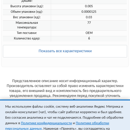
ДхШхВ:
Высота упаковки (ед):
0.005
Объем упаковки (ед):
0.0000125
Вес упаковки (ед):
0.03
Максимальная
77
температура:
Тип поставки:
OEM
Количество ядер:
6
Показать все характеристики
Представленное описание носит информационный характер.
Производитель оставляет за собой право изменять характеристики
товара, его внешний вид и комплектность без предварительного
уведомления продавца. Рекомендуем перед покупкой уточнить
характеристики товара на сайте производителя.
Мы используем файлы cookie, систему веб-аналитики Яндекс Метрика и
Указанные цены не являются публичной офертой (ст.435 ГК РФ).
онлайн-консультант (чат), чтобы сайт работал корректно и был удобнее.
Стоимость и наличие товара уточняйте у менеджера.
Без согласия аналитика и чат не подключаются. Подробнее об обработке
данных в
Политике конфиденциальности
и
Политике обработки
персональных данных
. Нажимая «Принять», вы соглашаетесь на