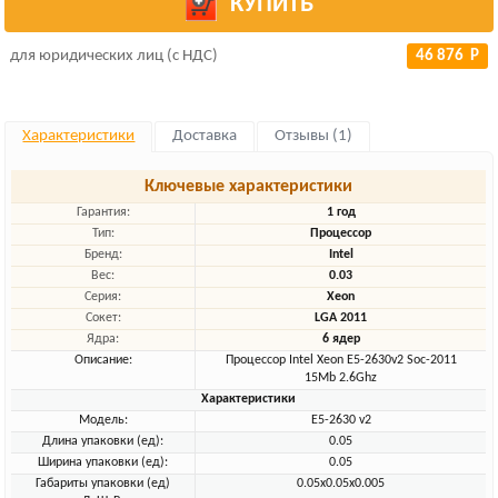
КУПИТЬ
для юридических лиц (с НДС)
46 876 Р
Характеристики
Доставка
Отзывы (1)
Ключевые характеристики
Гарантия:
1 год
Тип:
Процессор
Бренд:
Intel
Вес:
0.03
Серия:
Xeon
Сокет:
LGA 2011
Ядра:
6 ядер
Описание:
Процессор Intel Xeon E5-2630v2 Soc-2011
15Mb 2.6Ghz
Характеристики
Модель:
E5-2630 v2
Длина упаковки (ед):
0.05
Ширина упаковки (ед):
0.05
Габариты упаковки (ед)
0.05x0.05x0.005