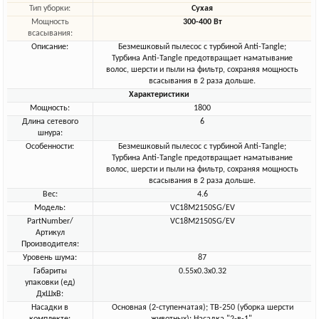
Тип уборки:
Сухая
Мощность
300-400 Вт
всасывания:
Описание:
Безмешковый пылесос с турбиной Anti-Tangle;
Турбина Anti-Tangle предотвращает наматывание
волос, шерсти и пыли на фильтр, сохраняя мощность
всасывания в 2 раза дольше.
Характеристики
Мощность:
1800
Длина сетевого
6
шнура:
Особенности:
Безмешковый пылесос с турбиной Anti-Tangle;
Турбина Anti-Tangle предотвращает наматывание
волос, шерсти и пыли на фильтр, сохраняя мощность
всасывания в 2 раза дольше.
Вес:
4.6
Модель:
VC18M2150SG/EV
PartNumber/
VC18M2150SG/EV
Артикул
Производителя:
Уровень шума:
87
Габариты
0.55x0.3x0.32
упаковки (ед)
ДхШхВ:
Насадки в
Основная (2-ступенчатая); TB-250 (уборка шерсти