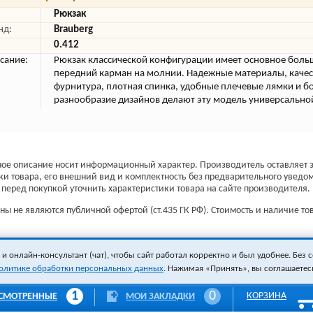
Рюкзак
нд:
Brauberg
0.412
сание:
Рюкзак классической конфигурации имеет основное боль
передний карман на молнии. Надежные материалы, каче
фурнитура, плотная спинка, удобные плечевые лямки и 
разнообразие дизайнов делают эту модель универсально
ое описание носит информационный характер. Производитель оставляет з
ки товара, его внешний вид и комплектность без предварительного уведо
перед покупкой уточнить характеристики товара на сайте производителя.
ы не являются публичной офертой (ст.435 ГК РФ). Стоимость и наличие тов
 онлайн-консультант (чат), чтобы сайт работал корректно и был удобнее. Без с
олитике обработки персональных данных
. Нажимая «Принять», вы соглашаетес
1
0
КОРЗИНА
СМОТРЕННЫЕ
МОИ ЗАКЛАДКИ