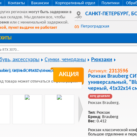
и
Контакты
Вакансии
Корпоративный отдел
Политики
Обраб
других регионах
могут быть
задержки в
САНКТ-ПЕТЕРБУРГ
,
БО
ных складов. Мы делаем все, чтобы
время
или с минимальной задержкой.
Петроградская
ой, пункт выдачи не работает
ХИТЫ
 RTX 3070...
бувь, аксессуары
Сумки, чемоданы
Рюкзаки
Артикул:
2313596
АКЦИЯ
Рюкзак Brauberg 
д товара может отличаться от фотографии
универсальный, "Bla
черный, 41х32х14 с
хочу дешевле
Рюкзак Brauberg.
Тип
: Рюкзак
Бренд
: Brauberg
Вес
: 0.412
Рюкзак классической кон
большое отделение и пер