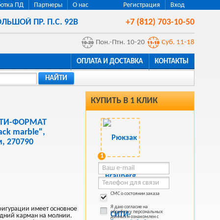
отка ПД
Партнеры
О нас
Регистрация
Вход
ЛЬШОЙ ПР. П.С. 92В
+7 (812) 703-10-50
Пон.-Птн. 10-20
Суб. 11-18
ОПЛАТА И ДОСТАВКА
КОНТАКТЫ
НАЙТИ
КУПИТЬ В 1 КЛИК
СИТИ-ФОРМАТ
ck marble",
м, 270790
1
СМС о состоянии заказа
Я даю согласие на
фигурации имеет основное
обработку персональных
едний карман на молнии.
данных и ознакомлен с