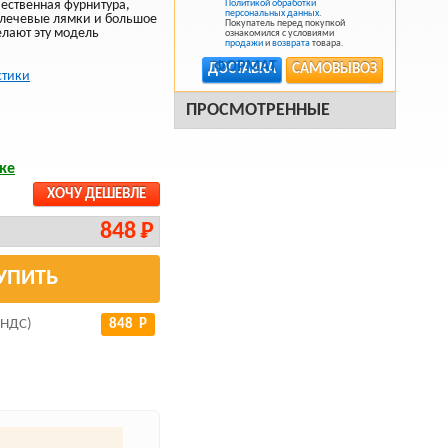
ественная фурнитура,
Политикой обработки
персональных данных
.
плечевые лямки и большое
Покупатель перед покупкой
лают эту модель
ознакомился с условиями
продажи
и
возврата
товара.
ДОСТАВКА
САМОВЫВОЗ
стики
ПРОСМОТРЕННЫЕ
ке
ХОЧУ ДЕШЕВЛЕ
848 Р
УПИТЬ
 НДС)
848 Р