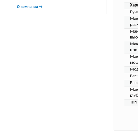
Хар
О компании →
Руч
Мак
раз
Мак
выс
Мак
про
Мак
мощ
Мод
Вес:
Выс
Мак
глу
Тип 