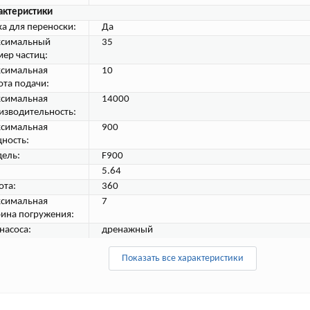
актеристики
ка для переноски:
Да
симальный
35
мер частиц:
симальная
10
ота подачи:
симальная
14000
изводительность:
симальная
900
ность:
ель:
F900
5.64
ота:
360
симальная
7
бина погружения:
насоса:
дренажный
Показать все характеристики