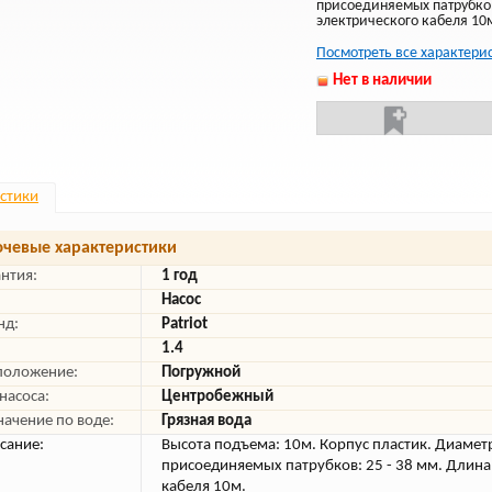
присоединяемых патрубков
электрического кабеля 10
Посмотреть все характери
Нет в наличии
стики
чевые характеристики
антия:
1 год
Насос
нд:
Patriot
1.4
положение:
Погружной
насоса:
Центробежный
начение по воде:
Грязная вода
сание:
Высота подъема: 10м. Корпус пластик. Диамет
присоединяемых патрубков: 25 - 38 мм. Длина
кабеля 10м.