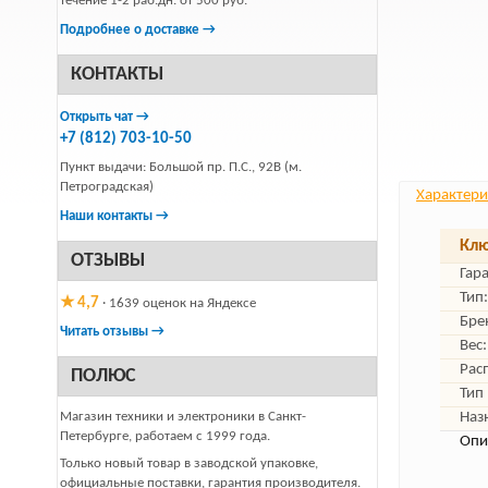
течение 1-2 раб.дн. от 500 руб.
Подробнее о доставке →
КОНТАКТЫ
Открыть чат →
+7 (812) 703-10-50
Пункт выдачи: Большой пр. П.С., 92В (м.
Петроградская)
Характери
Наши контакты →
Клю
ОТЗЫВЫ
Гар
Тип:
★ 4,7
· 1639 оценок на Яндексе
Бре
Читать отзывы →
Вес:
Рас
ПОЛЮС
Тип 
Магазин техники и электроники в Санкт-
Наз
Петербурге, работаем с 1999 года.
Опи
Только новый товар в заводской упаковке,
официальные поставки, гарантия производителя.