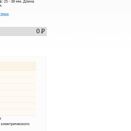
: 25 - 38 мм. Длина
м.
стики
0 Р
р
 электрического