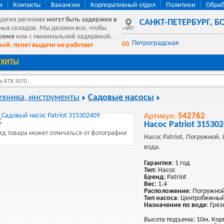
и
Контакты
Вакансии
Корпоративный отдел
Политики
Обраб
других регионах
могут быть
задержки в
САНКТ-ПЕТЕРБУРГ
,
БО
ных складов. Мы делаем все, чтобы
время
или с минимальной задержкой.
Петроградская
ой, пункт выдачи не работает
ХИТЫ
 RTX 3070...
ехника, инструменты
Садовые насосы
Артикул:
542762
Насос Patriot 31530
д товара может отличаться от фотографии
Насос Patriot, Погружной,
вода.
Гарантия
: 1 год
Тип
: Насос
Бренд
: Patriot
Вес
: 1.4
Расположение
: Погружно
Тип насоса
: Центробежны
Назначение по воде
: Гря
Высота подъема: 10м. Кор