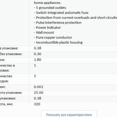
home appliances.
- 5 grounded outlets
- Switch-integrated automatic fuse
- Protection from current overloads and short circuit
- Pulse interference protection
- Power indicator
- Wall mount
- Pure copper conductor
- Incombustible plastic housing
в упаковке:
0.38
 без упаковки:
0.30
на:
1.80
ичество в
1
ковке:
ичество
5
одов:
ем:
0.001
ота упаковки:
25.00
 упаковки:
0.38
ота, мм:
320
Показать все характеристики