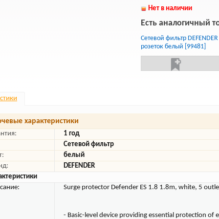
Нет в наличии
Есть аналогичный т
Сетевой фильтр DEFENDER 
розеток белый [99481]
стики
чевые характеристики
антия:
1 год
Сетевой фильтр
т:
белый
нд:
DEFENDER
актеристики
сание:
Surge protector Defender ES 1.8 1.8m, white, 5 outle
- Basic-level device providing essential protection of 