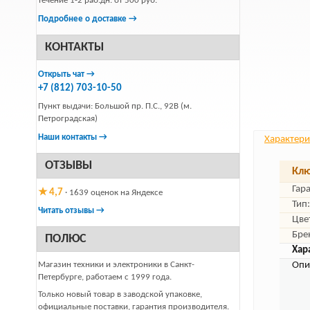
течение 1-2 раб.дн. от 500 руб.
Подробнее о доставке →
КОНТАКТЫ
Открыть чат →
+7 (812) 703-10-50
Пункт выдачи: Большой пр. П.С., 92В (м.
Петроградская)
Наши контакты →
Характери
ОТЗЫВЫ
Клю
Гар
★ 4,7
· 1639 оценок на Яндексе
Тип:
Читать отзывы →
Цве
Бре
ПОЛЮС
Хар
Магазин техники и электроники в Санкт-
Опи
Петербурге, работаем с 1999 года.
Только новый товар в заводской упаковке,
официальные поставки, гарантия производителя.