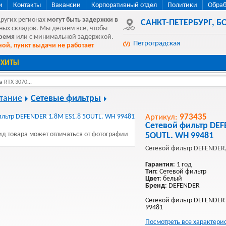
и
Контакты
Вакансии
Корпоративный отдел
Политики
Обраб
других регионах
могут быть
задержки в
САНКТ-ПЕТЕРБУРГ
,
БО
ных складов. Мы делаем все, чтобы
время
или с минимальной задержкой.
Петроградская
ой, пункт выдачи не работает
ХИТЫ
 RTX 3070...
тание
Сетевые фильтры
Артикул:
973435
Сетевой фильтр DEF
д товара может отличаться от фотографии
5OUTL. WH 99481
Сетевой фильтр DEFENDER
Гарантия
: 1 год
Тип
: Сетевой фильтр
Цвет
: белый
Бренд
: DEFENDER
Сетевой фильтр DEFENDER
99481
Посмотреть все характери