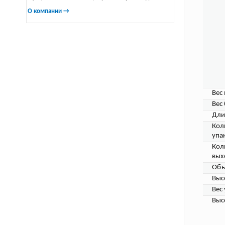
О компании →
Вес 
Вес
Дли
Кол
упа
Кол
вых
Объ
Выс
Вес
Выс