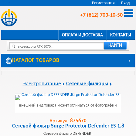
···
Регистрация
Вход
+7 (812) 703-10-50
ОПЛАТА И ДОСТАВКА
КОНТАКТЫ
НАЙТИ
видеокарта RTX 3070...
КАТАЛОГ ТОВАРОВ
›
Электропитание
Сетевые фильтры
внешний вид товара может отличаться от фотографии
Артикул:
875670
Сетевой фильтр Surge Protector Defender ES 1.8
Сетевой фильтр DEFENDER.