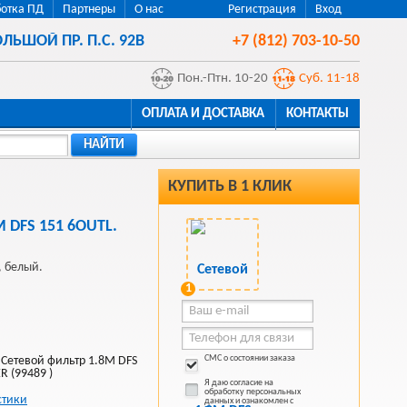
отка ПД
Партнеры
О нас
Регистрация
Вход
ЛЬШОЙ ПР. П.С. 92В
+7 (812) 703-10-50
Пон.-Птн. 10-20
Суб. 11-18
ОПЛАТА И ДОСТАВКА
КОНТАКТЫ
НАЙТИ
КУПИТЬ В 1 КЛИК
M DFS 151 6OUTL.
, белый.
1
СМС о состоянии заказа
Сетевой фильтр 1.8M DFS
R (99489 )
Я даю согласие на
обработку персональных
стики
данных и ознакомлен с