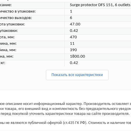
сание:
Surge protector DFS 151, 6 outlets
ичество в упаковке:
1
ичество выходов:
6
ота упаковки:
47.00
 упаковки:
0.42
ота, мм:
470
ина, мм:
11
бина, мм:
390
на, мм:
1800.00
 кг:
0.42
Показать все характеристики
ое описание носит информационный характер. Производитель оставляет з
ки товара, его внешний вид и комплектность без предварительного уведо
перед покупкой уточнить характеристики товара на сайте производителя.
ы не являются публичной офертой (ст.435 ГК РФ). Стоимость и наличие тов