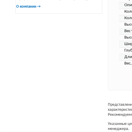
Опи
О компании →
Кол
Кол
Выс
Вес
Выс
Шир
Глу
Дли
Вес,
Представленн
характеристи
Рекомендуем 
Указанные цен
менеджера.