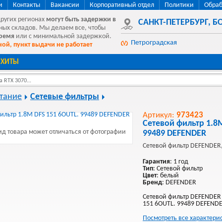
и
Контакты
Вакансии
Корпоративный отдел
Политики
Обраб
других регионах
могут быть
задержки в
САНКТ-ПЕТЕРБУРГ
,
БО
ных складов. Мы делаем все, чтобы
время
или с минимальной задержкой.
Петроградская
ой, пункт выдачи не работает
ХИТЫ
 RTX 3070...
тание
Сетевые фильтры
Артикул:
973423
Сетевой фильтр 1.8
д товара может отличаться от фотографии
99489 DEFENDER
Сетевой фильтр DEFENDER
Гарантия
: 1 год
Тип
: Сетевой фильтр
Цвет
: белый
Бренд
: DEFENDER
Сетевой фильтр DEFENDER 
151 6OUTL. 99489 DEFENDE
Посмотреть все характери