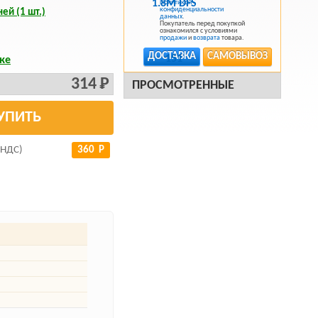
Политикой
конфиденциальности
ей (1 шт.)
данных
.
Покупатель перед покупкой
ознакомился с условиями
продажи
и
возврата
товара.
ДОСТАВКА
САМОВЫВОЗ
ке
314 Р
ПРОСМОТРЕННЫЕ
УПИТЬ
 НДС)
360 Р