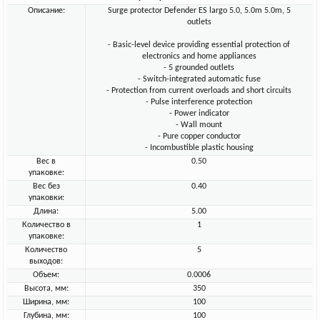
Описание:
Surge protector Defender ES largo 5.0, 5.0m 5.0m, 5
outlets
- Basic-level device providing essential protection of
electronics and home appliances
- 5 grounded outlets
- Switch-integrated automatic fuse
- Protection from current overloads and short circuits
- Pulse interference protection
- Power indicator
- Wall mount
- Pure copper conductor
- Incombustible plastic housing
Вес в
0.50
упаковке:
Вес без
0.40
упаковки:
Длина:
5.00
Количество в
1
упаковке:
Количество
5
выходов:
Объем:
0.0006
Высота, мм:
350
Ширина, мм:
100
Глубина, мм:
100