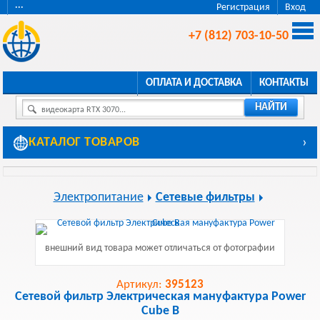
···
Регистрация
Вход
+7 (812) 703-10-50
ОПЛАТА И ДОСТАВКА
КОНТАКТЫ
НАЙТИ
видеокарта RTX 3070...
КАТАЛОГ ТОВАРОВ
›
Электропитание
Сетевые фильтры
внешний вид товара может отличаться от фотографии
Артикул:
395123
Сетевой фильтр Электрическая мануфактура Power
Cube B