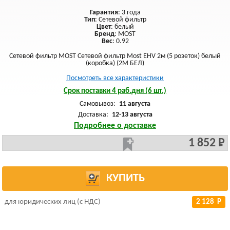
Гарантия
: 3 года
Тип
: Сетевой фильтр
Цвет
: белый
Бренд
: MOST
Вес
: 0.92
Сетевой фильтр MOST Сетевой фильтр Most EHV 2м (5 розеток) белый
(коробка) (2М БЕЛ)
Посмотреть все характеристики
Срок поставки 4 раб.дня (6 шт.)
Самовывоз:
11 августа
Доставка:
12-13 августа
Подробнее о доставке
1 852 Р
КУПИТЬ
для юридических лиц (с НДС)
2 128 Р