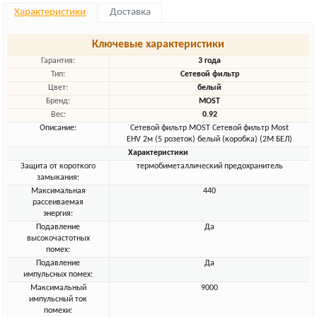
Характеристики
Доставка
Ключевые характеристики
Гарантия:
3 года
Тип:
Сетевой фильтр
Цвет:
белый
Бренд:
MOST
Вес:
0.92
Описание:
Сетевой фильтр MOST Сетевой фильтр Most
EHV 2м (5 розеток) белый (коробка) (2М БЕЛ)
Характеристики
Защита от короткого
термобиметаллический предохранитель
замыкания:
Максимальная
440
рассеиваемая
энергия:
Подавление
Да
высокочастотных
помех:
Подавление
Да
импульсных помех:
Максимальный
9000
импульсный ток
помехи: