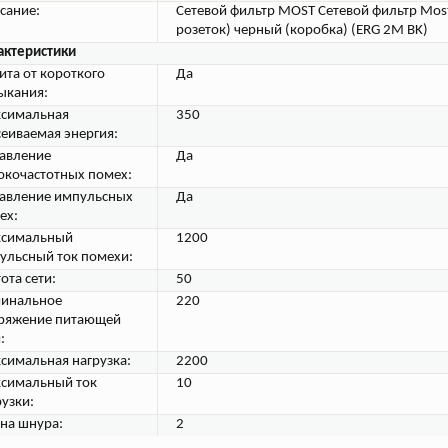
сание:
Сетевой фильтр MOST Сетевой фильтр Most
розеток) черный (коробка) (ERG 2M BK)
актеристики
ита от короткого
Да
ыкания:
симальная
350
сеиваемая энергия:
авление
Да
окочастотных помех:
авление импульсных
Да
ех:
симальный
1200
ульсный ток помехи:
ота сети:
50
инальное
220
ряжение питающей
:
симальная нагрузка:
2200
симальный ток
10
рузки:
на шнура:
2