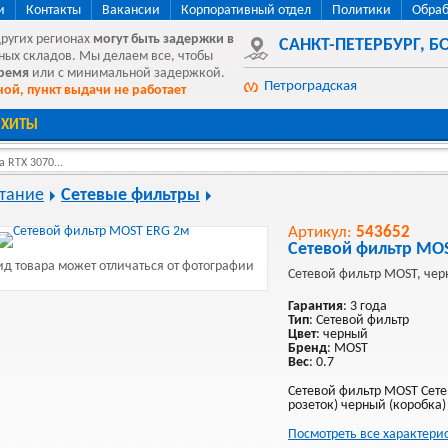
и
Контакты
Вакансии
Корпоративный отдел
Политики
Обраб
других регионах
могут быть
задержки в
САНКТ-ПЕТЕРБУРГ
,
БО
ных складов. Мы делаем все, чтобы
время
или с минимальной задержкой.
Петроградская
ой, пункт выдачи не работает
ХИТЫ
 RTX 3070...
тание
Сетевые фильтры
Артикул:
543652
Сетевой фильтр MO
д товара может отличаться от фотографии
Сетевой фильтр MOST, чер
Гарантия
: 3 года
Тип
: Сетевой фильтр
Цвет
: черный
Бренд
: MOST
Вес
: 0.7
Сетевой фильтр MOST Сете
розеток) черный (коробка)
Посмотреть все характери