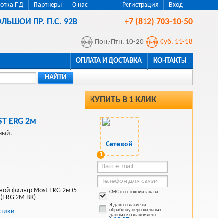
отка ПД
Партнеры
О нас
Регистрация
Вход
ЛЬШОЙ ПР. П.С. 92В
+7 (812) 703-10-50
Пон.-Птн. 10-20
Суб. 11-18
ОПЛАТА И ДОСТАВКА
КОНТАКТЫ
НАЙТИ
КУПИТЬ В 1 КЛИК
ST ERG 2м
ный.
1
вой фильтр Most ERG 2м (5
СМС о состоянии заказа
 (ERG 2M BK)
Я даю согласие на
обработку персональных
стики
данных и ознакомлен с