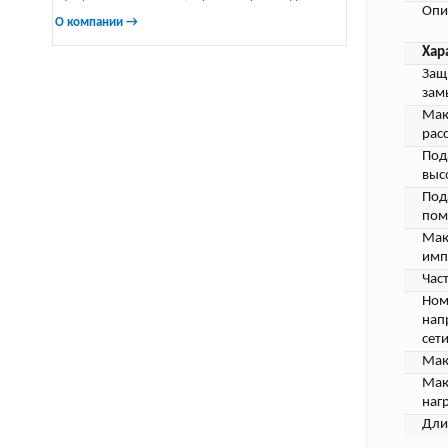
Опи
О компании →
Хар
Защ
зам
Мак
рас
Под
выс
Под
пом
Мак
имп
Част
Ном
нап
сети
Мак
Мак
наг
Дли