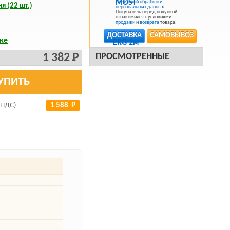
Политикой обработки
я (22 шт.)
персональных данных
.
Покупатель перед покупкой
ознакомился с условиями
продажи
и
возврата
товара.
ДОСТАВКА
САМОВЫВОЗ
ке
1 382 Р
ПРОСМОТРЕННЫЕ
УПИТЬ
 НДС)
1 588 Р