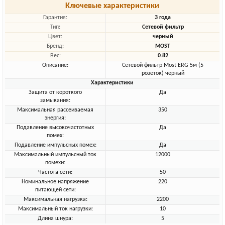
Ключевые характеристики
Гарантия:
3 года
Тип:
Сетевой фильтр
Цвет:
черный
Бренд:
MOST
Вес:
0.82
Описание:
Сетевой фильтр Most ERG 5м (5
розеток) черный
Характеристики
Защита от короткого
Да
замыкания:
Максимальная рассеиваемая
350
энергия:
Подавление высокочастотных
Да
помех:
Подавление импульсных помех:
Да
Максимальный импульсный ток
12000
помехи:
Частота сети:
50
Номинальное напряжение
220
питающей сети:
Максимальная нагрузка:
2200
Максимальный ток нагрузки:
10
Длина шнура:
5