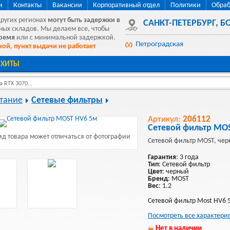
и
Контакты
Вакансии
Корпоративный отдел
Политики
Обраб
других регионах
могут быть
задержки в
САНКТ-ПЕТЕРБУРГ
,
БО
ных складов. Мы делаем все, чтобы
время
или с минимальной задержкой.
Петроградская
ой, пункт выдачи не работает
ХИТЫ
 RTX 3070...
тание
Сетевые фильтры
Артикул:
206112
Сетевой фильтр MO
д товара может отличаться от фотографии
Сетевой фильтр MOST, чер
Гарантия
: 3 года
Тип
: Сетевой фильтр
Цвет
: черный
Бренд
: MOST
Вес
: 1.2
Сетевой фильтр Most HV6 5
Посмотреть все характери
Нет в наличии