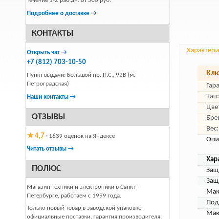
течение 1-2 раб.дн. от 500 руб.
Подробнее о доставке →
КОНТАКТЫ
Характери
Открыть чат →
+7 (812) 703-10-50
Клю
Пункт выдачи: Большой пр. П.С., 92В (м.
Петроградская)
Гар
Тип:
Наши контакты →
Цве
ОТЗЫВЫ
Бре
Вес:
★ 4,7
· 1639 оценок на Яндексе
Опи
Читать отзывы →
Хар
ПОЛЮС
Защ
Защ
Магазин техники и электроники в Санкт-
Мак
Петербурге, работаем с 1999 года.
Под
Только новый товар в заводской упаковке,
Мак
официальные поставки, гарантия производителя.