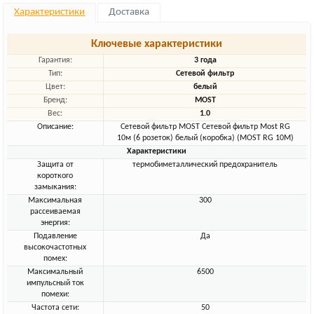
Характеристики
Доставка
Ключевые характеристики
Гарантия:
3 года
Тип:
Сетевой фильтр
Цвет:
белый
Бренд:
MOST
Вес:
1.0
Описание:
Сетевой фильтр MOST Сетевой фильтр Most RG
10м (6 розеток) белый (коробка) (МОSТ RG 10М)
Характеристики
Защита от
термобиметаллический предохранитель
короткого
замыкания:
Максимальная
300
рассеиваемая
энергия:
Подавление
Да
высокочастотных
помех:
Максимальный
6500
импульсный ток
помехи:
Частота сети:
50