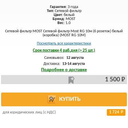
Гарантия
: 3 года
Тип
: Сетевой фильтр
Цвет
: белый
Бренд
: MOST
Вес
: 1.0
Сетевой фильтр MOST Сетевой фильтр Most RG 10м (6 розеток) белый
(коробка) (МОSТ RG 10М)
Посмотреть все характеристики
Срок поставки 4 раб.дня (> 25 шт.)
Самовывоз:
12 августа
Доставка:
13-14 августа
Подробнее о доставке
1 500 Р
КУПИТЬ
для юридических лиц (с НДС)
1 724 Р