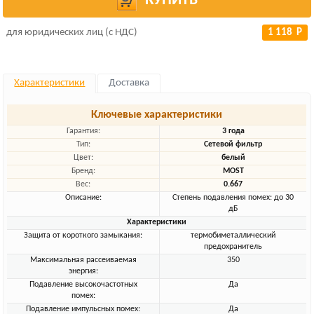
КУПИТЬ
для юридических лиц (с НДС)
1 118 Р
Характеристики
Доставка
Ключевые характеристики
Гарантия:
3 года
Тип:
Сетевой фильтр
Цвет:
белый
Бренд:
MOST
Вес:
0.667
Описание:
Степень подавления помех: до 30
дБ
Характеристики
Защита от короткого замыкания:
термобиметаллический
предохранитель
Максимальная рассеиваемая
350
энергия:
Подавление высокочастотных
Да
помех:
Подавление импульсных помех:
Да