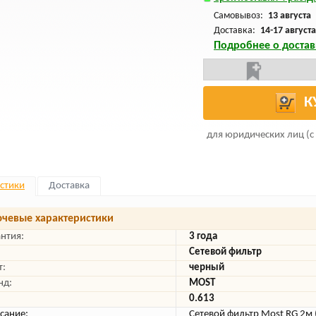
Самовывоз:
13 августа
Доставка:
14-17 августа
Подробнее о достав
К
для юридических лиц (с
стики
Доставка
чевые характеристики
антия:
3 года
Сетевой фильтр
т:
черный
нд:
MOST
0.613
сание:
Сетевой фильтр Most RG 2м 