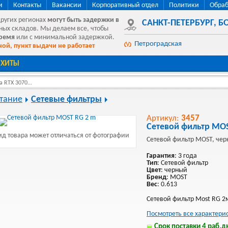
и
Контакты
Вакансии
Корпоративный отдел
Политики
Обраб
других регионах
могут быть
задержки в
САНКТ-ПЕТЕРБУРГ
,
БО
ных складов. Мы делаем все, чтобы
время
или с минимальной задержкой.
Петроградская
ой, пункт выдачи не работает
ХИТЫ
 RTX 3070...
тание
Сетевые фильтры
Артикул:
3457
Сетевой фильтр MOS
д товара может отличаться от фотографии
Сетевой фильтр MOST, чер
Гарантия
: 3 года
Тип
: Сетевой фильтр
Цвет
: черный
Бренд
: MOST
Вес
: 0.613
Сетевой фильтр Most RG 2м
Посмотреть все характери
Срок поставки 4 раб.дн