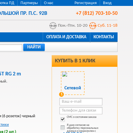
отка ПД
Партнеры
О нас
Регистрация
Вход
ЛЬШОЙ ПР. П.С. 92В
+7 (812) 703-10-50
Пон.-Птн. 10-20
Суб. 11-18
ОПЛАТА И ДОСТАВКА
КОНТАКТЫ
НАЙТИ
КУПИТЬ В 1 КЛИК
T RG 2 m
ный.
1
 (6 розеток) черный
СМС о состоянии заказа
стики
Я даю согласие на
обработку персональных
данных и ознакомлен с
я (2 шт.)