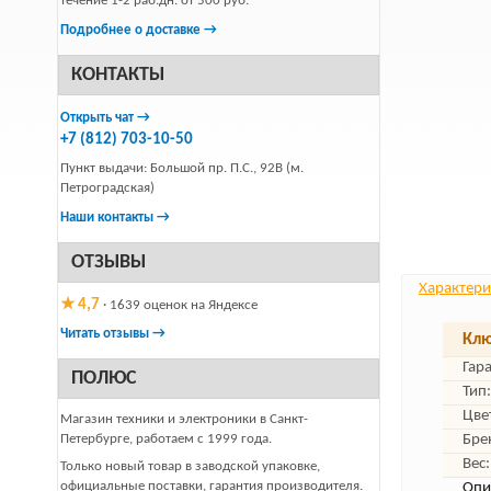
течение 1-2 раб.дн. от 500 руб.
Подробнее о доставке →
КОНТАКТЫ
Открыть чат →
+7 (812) 703-10-50
Пункт выдачи: Большой пр. П.С., 92В (м.
Петроградская)
Наши контакты →
ОТЗЫВЫ
Характери
★ 4,7
· 1639 оценок на Яндексе
Читать отзывы →
Клю
Гар
ПОЛЮС
Тип:
Цве
Магазин техники и электроники в Санкт-
Петербурге, работаем с 1999 года.
Бре
Вес:
Только новый товар в заводской упаковке,
официальные поставки, гарантия производителя.
Опи