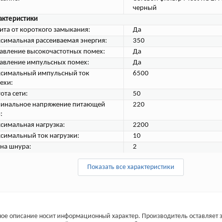
черный
актеристики
ита от короткого замыкания:
Да
симальная рассеиваемая энергия:
350
авление высокочастотных помех:
Да
авление импульсных помех:
Да
симальный импульсный ток
6500
ехи:
ота сети:
50
инальное напряжение питающей
220
:
симальная нагрузка:
2200
симальный ток нагрузки:
10
на шнура:
2
Показать все характеристики
ое описание носит информационный характер. Производитель оставляет з