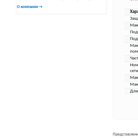
О компании →
Хар
Защ
Мак
Под
Под
Мак
пом
Част
Ном
сети
Мак
Мак
Дли
Представленн