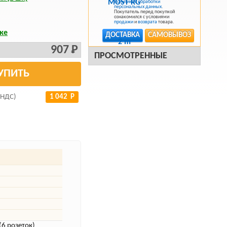
Политикой обработки
персональных данных
.
Покупатель перед покупкой
ознакомился с условиями
продажи
и
возврата
товара.
ке
ДОСТАВКА
САМОВЫВОЗ
907 Р
ПРОСМОТРЕННЫЕ
УПИТЬ
 НДС)
1 042 Р
(6 розеток)