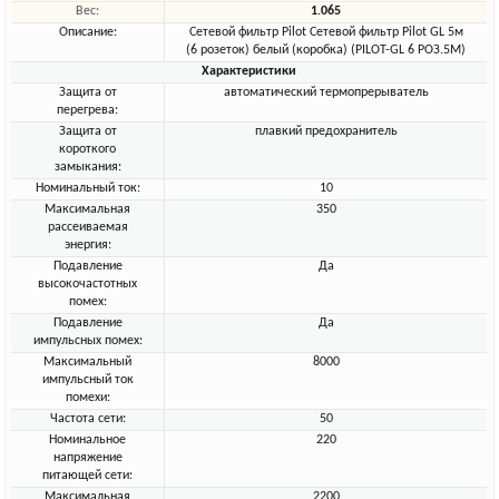
Вес:
1.065
Описание:
Сетевой фильтр Pilot Сетевой фильтр Pilot GL 5м
(6 розеток) белый (коробка) (PILOT-GL 6 РОЗ.5М)
Характеристики
Защита от
автоматический термопрерыватель
перегрева:
Защита от
плавкий предохранитель
короткого
замыкания:
Номинальный ток:
10
Максимальная
350
рассеиваемая
энергия:
Подавление
Да
высокочастотных
помех:
Подавление
Да
импульсных помех:
Максимальный
8000
импульсный ток
помехи:
Частота сети:
50
Номинальное
220
напряжение
питающей сети:
Максимальная
2200