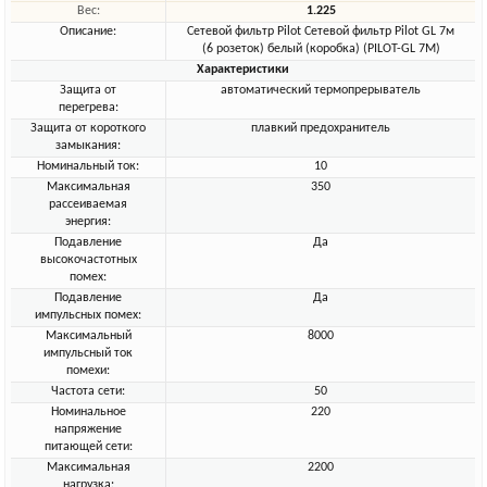
Вес:
1.225
Описание:
Сетевой фильтр Pilot Сетевой фильтр Pilot GL 7м
(6 розеток) белый (коробка) (PILOT-GL 7M)
Характеристики
Защита от
автоматический термопрерыватель
перегрева:
Защита от короткого
плавкий предохранитель
замыкания:
Номинальный ток:
10
Максимальная
350
рассеиваемая
энергия:
Подавление
Да
высокочастотных
помех:
Подавление
Да
импульсных помех:
Максимальный
8000
импульсный ток
помехи:
Частота сети:
50
Номинальное
220
напряжение
питающей сети:
Максимальная
2200
нагрузка: