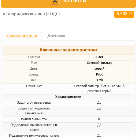
КУПИТЬ
для юридических лиц (с НДС)
5 533 Р
Характеристики
Доставка
Ключевые характеристики
Гарантия:
5 лет
Тип:
Сетевой фильтр
Цвет:
серый
Бренд:
Pilot
Вес:
1.28
Описание:
Сетевой фильтр Pilot X-Pro 5м (6
розеток) серый
Характеристики
Защита от перегрева:
Да
Защита от короткого
Да
замыкания:
Номинальный ток:
10
Подавление высокочастотных
Да
помех:
Подавление импульсных помех:
Да