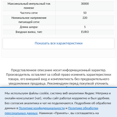
Максимальный импульсный ток
30000
помехи:
Частота сети:
50
Номинальное напряжение
220
питающей сети:
Длина шнура:
5
Входная вилка, тип:
EURO
Показать все характеристики
Представленное описание носит информационный характер.
Производитель оставляет за собой право изменять характеристики
товара, его внешний вид и комплектность без предварительного
уведомления продавца. Рекомендуем перед покупкой уточнить
характеристики товара на сайте производителя.
Мы используем файлы cookie, систему веб-аналитики Яндекс Метрика и
Указанные цены не являются публичной офертой (ст.435 ГК РФ).
онлайн-консультант (чат), чтобы сайт работал корректно и был удобнее.
Стоимость и наличие товара уточняйте у менеджера.
Без согласия аналитика и чат не подключаются. Подробнее об обработке
данных в
Политике конфиденциальности
и
Политике обработки
персональных данных
. Нажимая «Принять», вы соглашаетесь на