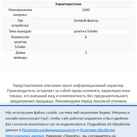
Характеристики
Максимальная
2200
нагрузка:
Тип
Сетевой фильтр
устройства:
Типы выходов:
розетка Schuko
Количество
6
розеток
Schuko:
Длина
3
провода:
Представленное описание носит информационный характер.
Производитель оставляет за собой право изменять характеристики
товара, его внешний вид и комплектность без предварительного
уведомления продавца. Рекомендуем перед покупкой уточнить
характеристики товара на сайте производителя.
Мы используем файлы cookie, систему веб-аналитики Яндекс Метрика и
Указанные цены не являются публичной офертой (ст.435 ГК РФ).
онлайн-консультант (чат), чтобы сайт работал корректно и был удобнее.
Стоимость и наличие товара уточняйте у менеджера.
Без согласия аналитика и чат не подключаются. Подробнее об обработке
данных в
Политике конфиденциальности
и
Политике обработки
персональных данных
. Нажимая «Принять», вы соглашаетесь на