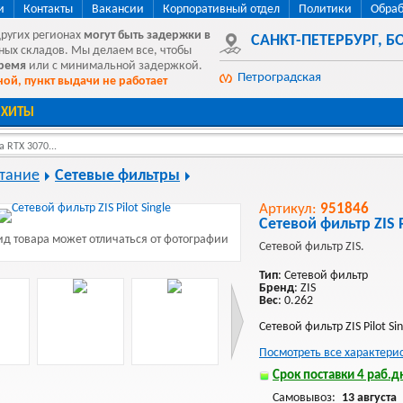
и
Контакты
Вакансии
Корпоративный отдел
Политики
Обраб
других регионах
могут быть
задержки в
САНКТ-ПЕТЕРБУРГ
,
БО
ных складов. Мы делаем все, чтобы
время
или с минимальной задержкой.
Петроградская
ой, пункт выдачи не работает
ХИТЫ
 RTX 3070...
тание
Сетевые фильтры
Артикул:
951846
Сетевой фильтр ZIS P
д товара может отличаться от фотографии
Сетевой фильтр ZIS.
Тип
: Сетевой фильтр
Бренд
: ZIS
Вес
: 0.262
Сетевой фильтр ZIS Pilot Singl
Посмотреть все характери
Срок поставки 4 раб.дн
Самовывоз:
13 августа