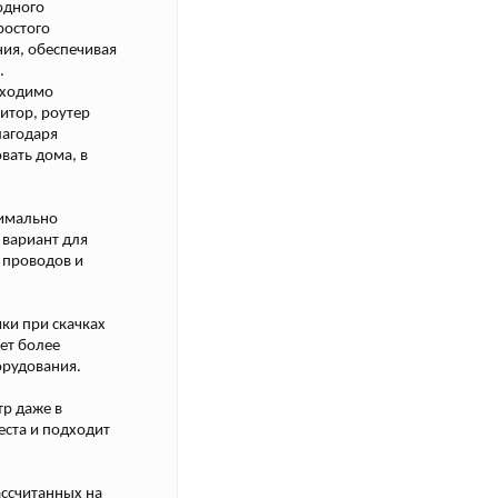
одного
ростого
ния, обеспечивая
.
бходимо
итор, роутер
лагодаря
вать дома, в
симально
 вариант для
 проводов и
ки при скачках
ет более
орудования.
тр даже в
еста и подходит
ассчитанных на