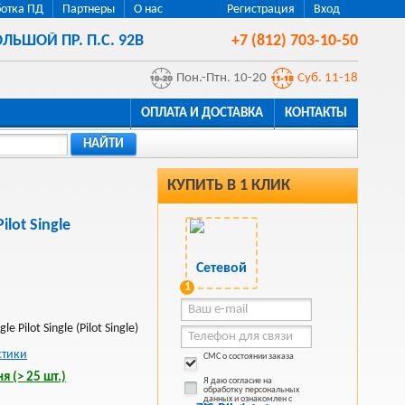
отка ПД
Партнеры
О нас
Регистрация
Вход
ЛЬШОЙ ПР. П.С. 92В
+7 (812) 703-10-50
Пон.-Птн. 10-20
Суб. 11-18
ОПЛАТА И ДОСТАВКА
КОНТАКТЫ
НАЙТИ
КУПИТЬ В 1 КЛИК
ilot Single
1
e Pilot Single (Pilot Single)
стики
СМС о состоянии заказа
я (> 25 шт.)
Я даю согласие на
обработку персональных
данных и ознакомлен с