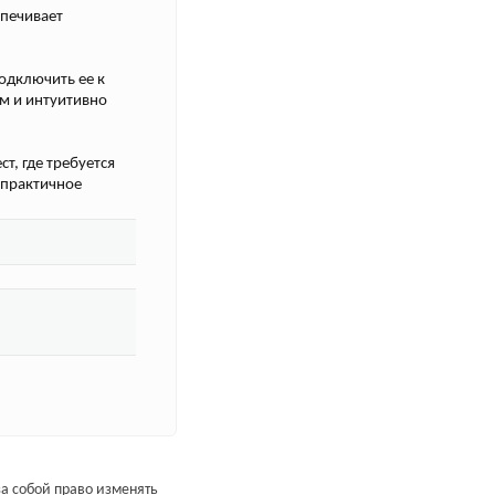
спечивает
одключить ее к
м и интуитивно
ст, где требуется
 практичное
а собой право изменять