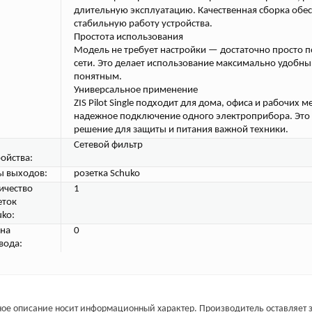
длительную эксплуатацию. Качественная сборка обе
стабильную работу устройства.
Простота использования
Модель не требует настройки — достаточно просто п
сети. Это делает использование максимально удобны
понятным.
Универсальное применение
ZIS Pilot Single подходит для дома, офиса и рабочих ме
надежное подключение одного электроприбора. Это
решение для защиты и питания важной техники.
Сетевой фильтр
ройства:
ы выходов:
розетка Schuko
ичество
1
еток
uko:
на
0
вода:
ое описание носит информационный характер. Производитель оставляет з