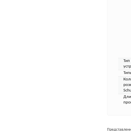
Тип
уст
Тип
Кол
роз
Sch
Дли
про
Представленн