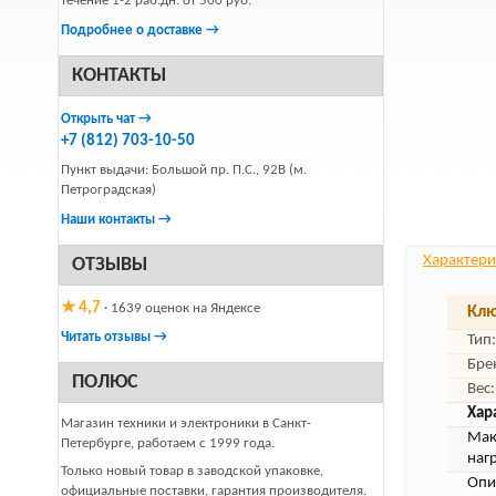
течение 1-2 раб.дн. от 500 руб.
Подробнее о доставке →
КОНТАКТЫ
Открыть чат →
+7 (812) 703-10-50
Пункт выдачи: Большой пр. П.С., 92В (м.
Петроградская)
Наши контакты →
Характери
ОТЗЫВЫ
★ 4,7
· 1639 оценок на Яндексе
Клю
Читать отзывы →
Тип:
Бре
ПОЛЮС
Вес:
Хар
Магазин техники и электроники в Санкт-
Мак
Петербурге, работаем с 1999 года.
наг
Только новый товар в заводской упаковке,
Опи
официальные поставки, гарантия производителя.