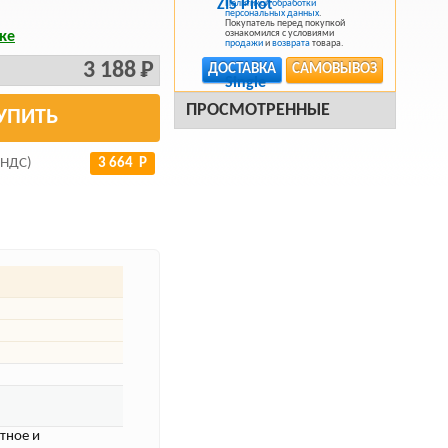
Политикой обработки
персональных данных
.
Покупатель перед покупкой
ознакомился с условиями
ке
продажи
и
возврата
товара.
3 188 Р
ДОСТАВКА
САМОВЫВОЗ
ПРОСМОТРЕННЫЕ
УПИТЬ
 НДС)
3 664 Р
ктное и