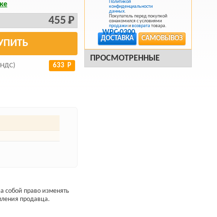
Политикой
ке
конфиденциальности
данных
.
Покупатель перед покупкой
455 Р
ознакомился с условиями
продажи
и
возврата
товара.
ДОСТАВКА
САМОВЫВОЗ
УПИТЬ
ПРОСМОТРЕННЫЕ
 НДС)
633 Р
а собой право изменять
мления продавца.