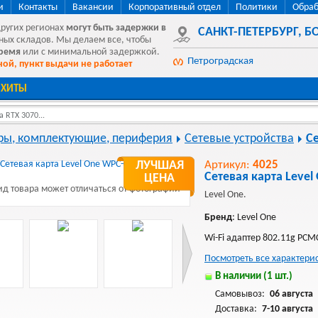
и
Контакты
Вакансии
Корпоративный отдел
Политики
Обраб
других регионах
могут быть
задержки в
САНКТ-ПЕТЕРБУРГ
,
БО
ных складов. Мы делаем все, чтобы
время
или с минимальной задержкой.
Петроградская
ой, пункт выдачи не работает
ХИТЫ
 RTX 3070...
ы, комплектующие, периферия
Сетевые устройства
С
ЛУЧШАЯ
Артикул:
4025
Сетевая карта Level
ЦЕНА
д товара может отличаться от фотографии
Level One.
Бренд
: Level One
Wi-Fi адаптер 802.11g PCM
Посмотреть все характери
В наличии (1 шт.)
Самовывоз:
06 августа
Доставка:
7-10 августа