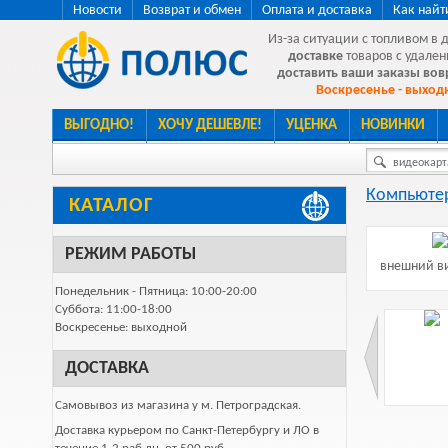
Новости
Возврат и обмен
Оплата и доставка
Как найт
Из-за ситуации с топливом в 
доставке
товаров с удален
доставить ваши заказы во
Воскресенье - выходн
ВЫГОДНО!
ХОЧУ ДЕШЕВЛЕ!
УЦЕНКА
НОВИНКИ
видеокарта
Компьютер
КАТАЛОГ
РЕЖИМ РАБОТЫ
внешний ви
Понедельник - Пятница: 10:00-20:00
Суббота: 11:00-18:00
Воскресенье: выходной
ДОСТАВКА
Самовывоз из магазина у м. Петроградская.
Доставка курьером по Санкт-Петербургу и ЛО в