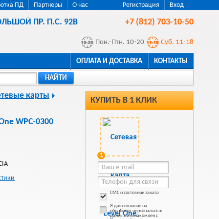
отка ПД
Партнеры
О нас
Регистрация
Вход
ЛЬШОЙ ПР. П.С. 92В
+7 (812) 703-10-50
Пон.-Птн. 10-20
Суб. 11-18
ОПЛАТА И ДОСТАВКА
КОНТАКТЫ
НАЙТИ
етевые карты
КУПИТЬ В 1 КЛИК
 One WPC-0300
1
CIA
стики
СМС о состоянии заказа
Я даю согласие на
обработку персональных
данных и ознакомлен с