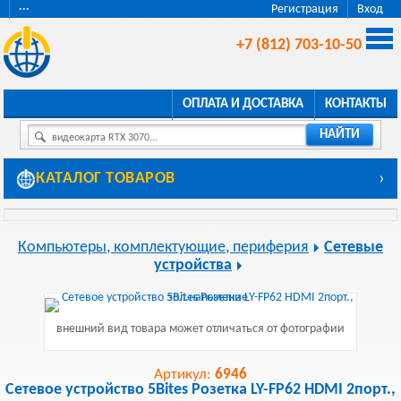
···
Регистрация
Вход
+7 (812) 703-10-50
ОПЛАТА И ДОСТАВКА
КОНТАКТЫ
НАЙТИ
видеокарта RTX 3070...
КАТАЛОГ ТОВАРОВ
›
Компьютеры, комплектующие, периферия
Сетевые
устройства
внешний вид товара может отличаться от фотографии
Артикул:
6946
Сетевое устройство 5Bites Розетка LY-FP62 HDMI 2порт.,