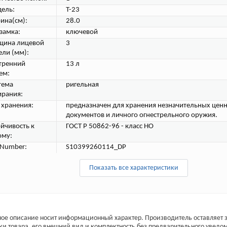
ель:
Т-23
ина(см):
28.0
 замка:
ключевой
щина лицевой
3
ели (мм):
тренний
13 л
ем:
тема
ригельная
ирания:
 хранения:
предназначен для хранения незначительных ценн
документов и личного огнестрельного оружия.
ойчивость к
ГОСТ Р 50862-96 - класс НО
ому:
tNumber:
S10399260114_DP
Показать все характеристики
ое описание носит информационный характер. Производитель оставляет з
ки товара, его внешний вид и комплектность без предварительного уведо