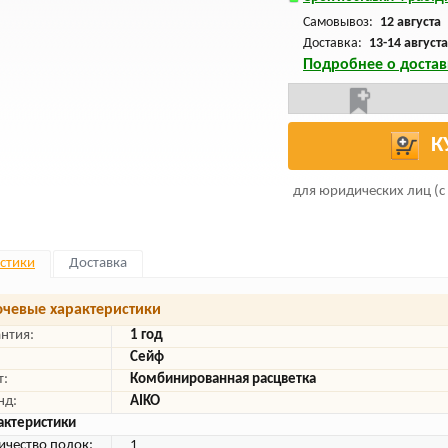
Самовывоз:
12 августа
Доставка:
13-14 августа
Подробнее о достав
К
для юридических лиц (с
стики
Доставка
чевые характеристики
антия:
1 год
Сейф
т:
Комбинированная расцветка
нд:
AIKO
актеристики
ичество полок:
1