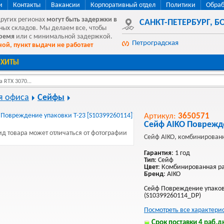
и
Контакты
Вакансии
Корпоративный отдел
Политики
Обраб
других регионах
могут быть
задержки в
САНКТ-ПЕТЕРБУРГ
,
БО
ных складов. Мы делаем все, чтобы
время
или с минимальной задержкой.
Петроградская
ой, пункт выдачи не работает
ХИТЫ
 RTX 3070...
я офиса
Сейфы
Артикул:
3650571
Сейф AIKO Поврежде
д товара может отличаться от фотографии
Сейф AIKO, комбинированн
Гарантия
: 1 год
Тип
: Сейф
Цвет
: Комбинированная р
Бренд
: AIKO
Сейф Повреждение упаковк
(S10399260114_DP)
Посмотреть все характери
Срок поставки 4 раб.дн