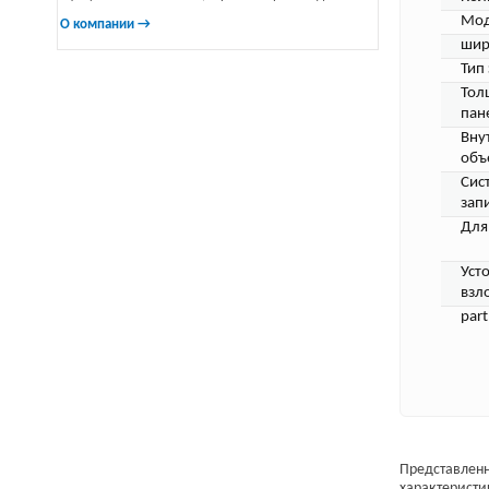
Мод
О компании →
шир
Тип
Тол
пан
Вну
объ
Сис
зап
Для
Уст
взл
par
Представленн
характеристи