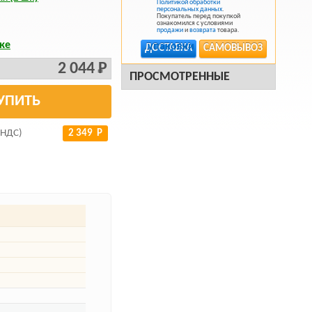
Политикой обработки
персональных данных
.
Покупатель перед покупкой
ознакомился с условиями
продажи
и
возврата
товара.
ке
ДОСТАВКА
САМОВЫВОЗ
2 044 Р
ПРОСМОТРЕННЫЕ
УПИТЬ
 НДС)
2 349 Р