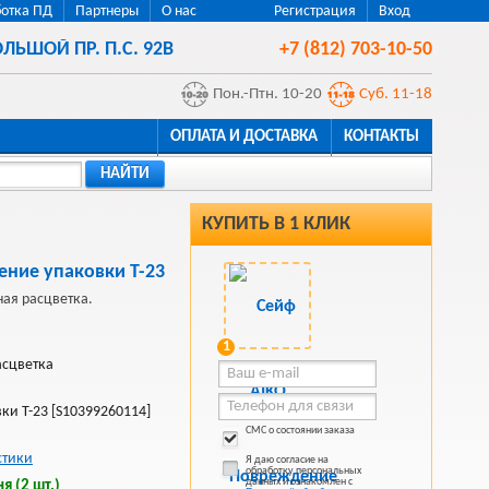
отка ПД
Партнеры
О нас
Регистрация
Вход
ЛЬШОЙ ПР. П.С. 92В
+7 (812) 703-10-50
Пон.-Птн. 10-20
Суб. 11-18
ОПЛАТА И ДОСТАВКА
КОНТАКТЫ
НАЙТИ
КУПИТЬ В 1 КЛИК
ние упаковки Т-23
ая расцветка.
1
асцветка
и Т-23 [S10399260114]
СМС о состоянии заказа
стики
Я даю согласие на
обработку персональных
данных и ознакомлен с
я (2 шт.)