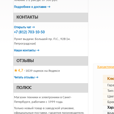
течение 1-2 раб.дн. от 500 руб.
Подробнее о доставке →
КОНТАКТЫ
Открыть чат →
+7 (812) 703-10-50
Пункт выдачи: Большой пр. П.С., 92В (м.
Петроградская)
Наши контакты →
ОТЗЫВЫ
Характери
★ 4,7
· 1639 оценок на Яндексе
Читать отзывы →
Клю
Гар
ПОЛЮС
Тип:
Цве
Магазин техники и электроники в Санкт-
Петербурге, работаем с 1999 года.
Бре
Хар
Только новый товар в заводской упаковке,
официальные поставки, гарантия производителя.
Кол