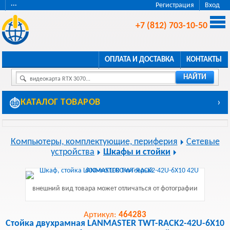
···
Регистрация
Вход
+7 (812) 703-10-50
ОПЛАТА И ДОСТАВКА
КОНТАКТЫ
НАЙТИ
видеокарта RTX 3070...
КАТАЛОГ ТОВАРОВ
›
Компьютеры, комплектующие, периферия
Сетевые
устройства
Шкафы и стойки
внешний вид товара может отличаться от фотографии
Артикул:
464283
Стойка двухрамная LANMASTER TWT-RACK2-42U-6X10