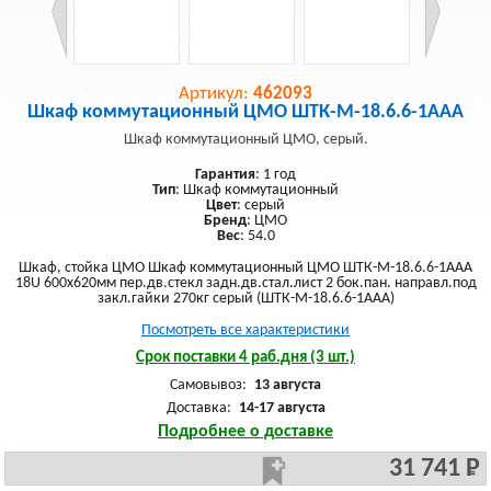
Артикул:
462093
Шкаф коммутационный ЦМО ШТК-М-18.6.6-1ААА
Шкаф коммутационный ЦМО, серый.
Гарантия
: 1 год
Тип
: Шкаф коммутационный
Цвет
: серый
Бренд
: ЦМО
Вес
: 54.0
Шкаф, стойка ЦМО Шкаф коммутационный ЦМО ШТК-М-18.6.6-1ААА
18U 600x620мм пер.дв.стекл задн.дв.стал.лист 2 бок.пан. направл.под
закл.гайки 270кг серый (ШТК-М-18.6.6-1ААА)
Посмотреть все характеристики
Срок поставки 4 раб.дня (3 шт.)
Самовывоз:
13 августа
Доставка:
14-17 августа
Подробнее о доставке
31 741 Р