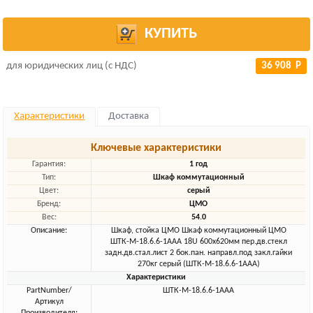
КУПИТЬ
для юридических лиц (с НДС)
36 908 Р
Характеристики
Доставка
Ключевые характеристики
Гарантия:
1 год
Тип:
Шкаф коммутационный
Цвет:
серый
Бренд:
ЦМО
Вес:
54.0
Описание:
Шкаф, стойка ЦМО Шкаф коммутационный ЦМО
ШТК-М-18.6.6-1ААА 18U 600x620мм пер.дв.стекл
задн.дв.стал.лист 2 бок.пан. направл.под закл.гайки
270кг серый (ШТК-М-18.6.6-1ААА)
Характеристики
PartNumber/
ШТК-М-18.6.6-1ААА
Артикул