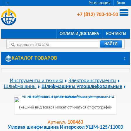
···
Регистрация
Вход
+7 (812) 703-10-50
ОПЛАТА И ДОСТАВКА
КОНТАКТЫ
НАЙТИ
видеокарта RTX 3070...
КАТАЛОГ ТОВАРОВ
›
Инструменты и техника
Электроинструменты
Шлифмашины
Шлифмашины углошлифовальные
внешний вид товара может отличаться от фотографии
Артикул:
100463
Угловая шлифмашина Интерскол УШМ-125/1100Э