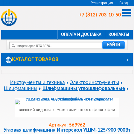
···
Регистрация
Вход
+7 (812) 703-10-50
ОПЛАТА И ДОСТАВКА
КОНТАКТЫ
НАЙТИ
видеокарта RTX 3070...
КАТАЛОГ ТОВАРОВ
›
Инструменты и техника
Электроинструменты
Шлифмашины
Шлифмашины углошлифовальные
внешний вид товара может отличаться от фотографии
Артикул:
569962
Угловая шлифмашина Интерскол УШМ-125/900 900Вт